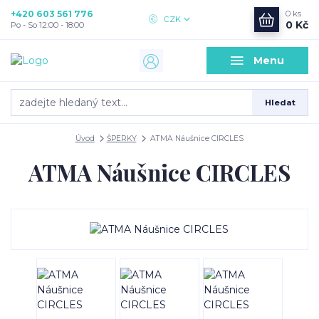
+420 603 561 776
0
ks
CZK
0 Kč
Po - So 12:00 - 18:00
Menu
Hledat
Úvod
ŠPERKY
ATMA Náušnice CIRCLES
ATMA Náušnice CIRCLES