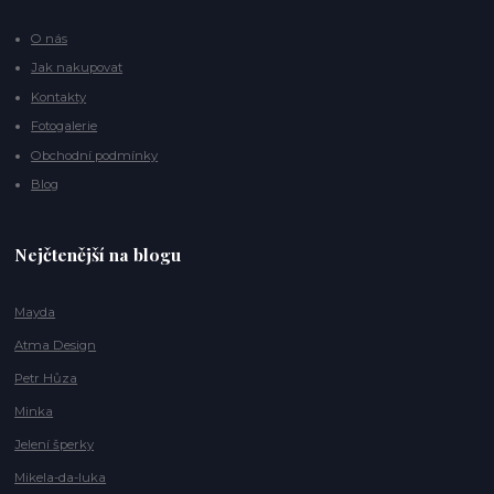
O nás
Jak nakupovat
Kontakty
Fotogalerie
Obchodní podmínky
Blog
Nejčtenější na blogu
Mayda
Atma Design
Petr Hůza
Minka
Jelení šperky
Mikela-da-luka