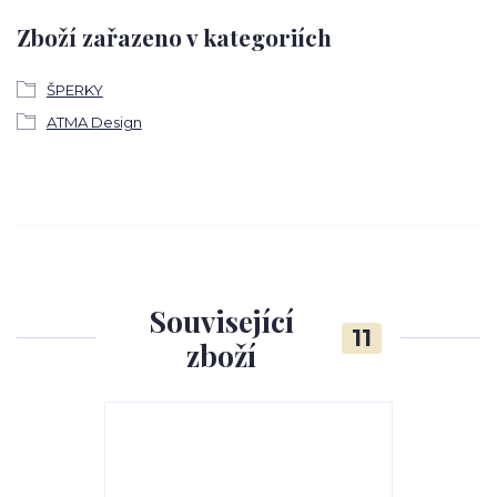
Zboží zařazeno v kategoriích
ŠPERKY
ATMA Design
Související
11
zboží