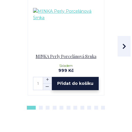
MINKA Perly Porcelánová Srnka
MINKA Perl
Skladem
999 Kč
Přidat do košíku