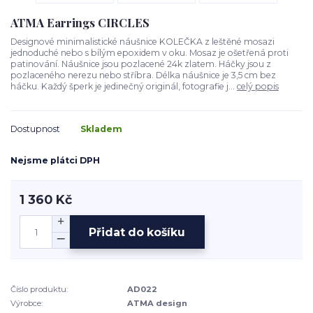
ATMA Earrings CIRCLES
Designové minimalistické náušnice KOLEČKA z leštěné mosazi
jednoduché nebo s bílým epoxidem v oku. Mosaz je ošetřená proti
patinování. Náušnice jsou pozlacené 24k zlatem. Háčky jsou z
pozlaceného nerezu nebo stříbra. Délka náušnice je 3,5 cm bez
háčku. Každý šperk je jedinečný originál, fotografie j...
celý popis
Dostupnost
Skladem
Nejsme plátci DPH
1 360 Kč
Přidat do košíku
Číslo produktu:
AD022
Výrobce:
ATMA design