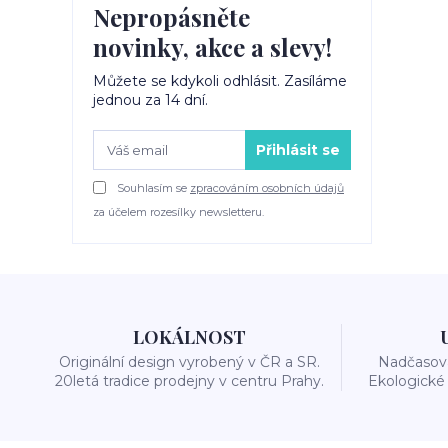
Nepropásněte
novinky, akce a slevy!
Můžete se kdykoli odhlásit. Zasíláme
jednou za 14 dní.
Přihlásit se
Souhlasím se
zpracováním osobních údajů
za účelem rozesílky newsletteru.
LOKÁLNOST
Originální design vyrobený v ČR a SR.
Nadčasová
20letá tradice prodejny v centru Prahy.
Ekologické 