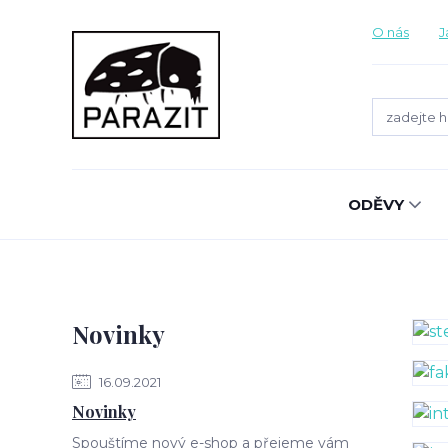
O nás
J
ODĚVY
Novinky
16.09.2021
Novinky
Spouštíme nový e-shop a přejeme vám