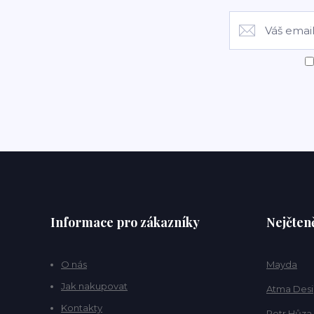
Informace pro zákazníky
Nejčteně
O nás
Mayda
Jak nakupovat
Atma Des
Kontakty
Petr Hůza