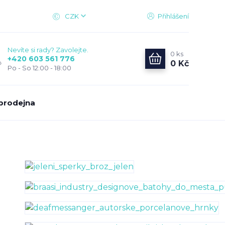
CZK
Přihlášení
Nevíte si rady? Zavolejte.
0
ks
+420 603 561 776
0 Kč
Po - So 12:00 - 18:00
prodejna