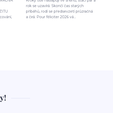
MÁRKOVÁ
Kroky tiše našlapují ve sněhu, stačí pár a
rok se uzavírá. Skončí čas starých
AZITU
příběhů, rodí se předsevzetí průzračná
cování,
a čirá. Pour féliciter 2026 vá...
y!