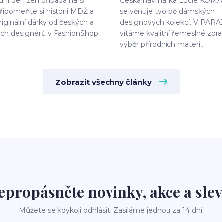
ní den žen připadá na 8.
Česká návrhářka Lucie KO
řipomeňte si historii MDŽ a
se věnuje tvorbě dámských
riginální dárky od českých a
designových kolekcí. V PAR
ých designérů v FashionShop
vítáme kvalitní řemeslné zpra
výběr přírodních materi...
Zobrazit všechny články
epropásněte novinky, akce a slev
Můžete se kdykoli odhlásit. Zasíláme jednou za 14 dní.