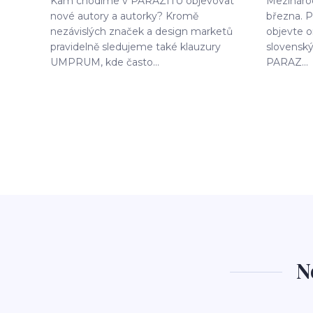
Kam chodíme v PARAZITU objevovat
Mezinárod
nové autory a autorky? Kromě
března. P
nezávislých značek a design marketů
objevte o
pravidelně sledujeme také klauzury
slovensk
UMPRUM, kde často...
PARAZ...
N