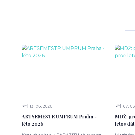
13
06
2026
07
03
ARTSEMESTR UMPRUM Praha -
MDŽ: pro
léto 2026
letos dát