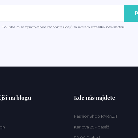
P
Souhlasím se
zpracováním osobních údajů
za účelem rozesílky newsletteru.
jší na blogu
Kde nás najdete
FashionShop PARAZIT
ign
Karlova 25 - pasáž
110 00 Praha 1