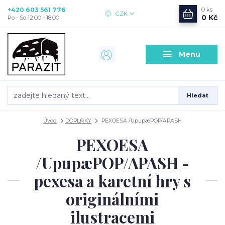
+420 603 561 776
0
ks
CZK
0 Kč
Po - So 12:00 - 18:00
Menu
Hledat
Úvod
DOPLŇKY
PEXOESA /UpupæPOP/APASH
PEXOESA
/UpupæPOP/APASH -
pexesa a karetní hry s
originálními
ilustracemi