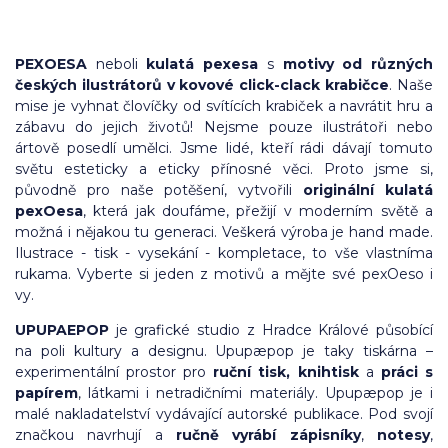
PEXOESA
neboli
kulatá pexesa
s
motivy od různých
českých ilustrátorů v k
ovové click-clack krabičce
. Naše
mise je vyhnat človíčky od svítících krabiček a navrátit hru a
zábavu do jejich životů! Nejsme pouze ilustrátoři nebo
ártově posedlí umělci. Jsme lidé, kteří rádi dávají tomuto
světu esteticky a eticky přínosné věci. Proto jsme si,
původně pro naše potěšení, vytvořili
originální kulatá
pexOesa
, která jak doufáme, přežijí v moderním světě a
možná i nějakou tu generaci. Veškerá výroba je hand made.
Ilustrace - tisk - vysekání - kompletace, to vše vlastníma
rukama. Vyberte si jeden z motivů a mějte své pexOeso i
vy.
UPUPAEPOP
je grafické studio z Hradce Králové působící
na poli kultury a designu.
Upupæpop je taky tiskárna –
experimentální prostor pro
ruční tisk, knihtisk
a
práci s
papírem
, látkami i netradičními materiály. Upupæpop je i
malé nakladatelství vydávající autorské publikace. Pod svojí
značkou navrhují a
ručně vyrábí zápisníky
,
notesy
,