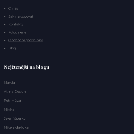
O nás
Jak nakupovat
Kontakty
Fotogalerie
Obchodní podmínky
Blog
Nejčtenější na blogu
Mayda
Atma Design
Petr Hůza
Minka
Jelení šperky
Mikela-da-luka