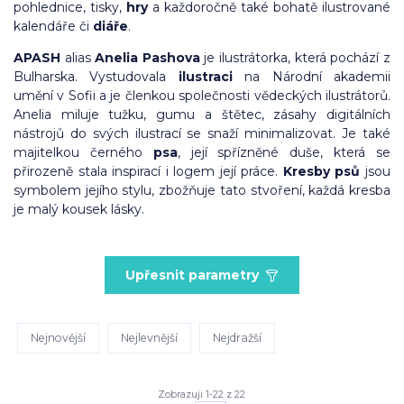
pohlednice, tisky,
hry
a každoročně také bohatě ilustrované
kalendáře či
diáře
.
APASH
alias
Anelia Pashova
je ilustrátorka, která pochází z
Bulharska. Vystudovala
ilustraci
na Národní akademii
umění v Sofii a je členkou společnosti vědeckých ilustrátorů.
Anelia miluje tužku, gumu a štětec, zásahy digitálních
nástrojů do svých ilustrací se snaží minimalizovat. Je také
majitelkou černého
psa
, její spřízněné duše, která se
přirozeně stala inspirací i logem její práce.
Kresby psů
jsou
symbolem jejího stylu, zbožňuje tato stvoření, každá kresba
je malý kousek lásky.
Upřesnit parametry
Nejnovější
Nejlevnější
Nejdražší
Zobrazuji 1-22 z 22