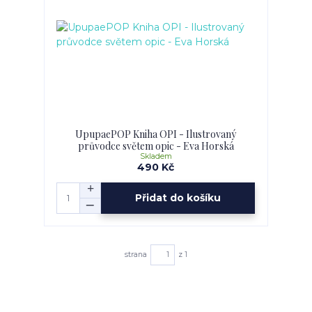
UpupaePOP Kniha OPI - Ilustrovaný
průvodce světem opic - Eva Horská
Skladem
490 Kč
Přidat do košíku
strana
z 1