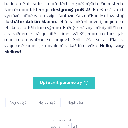
budou dělat radost i při těch nejběžnějších činnostech.
Nosním produktem je
designový polštář
, který má za cíl
vyprávět příběhy a rozvíjet fantazii. Za značkou Mellow stojí
ilustrátor Adrián Macho.
Dbá na lokální původ, originalitu,
etickou a udržitelnou výrobu. Každý z nás byl někdy dítětem
a v každém z nás je dítě i dnes, záleží jenom na tom, jak
moc mu dovolíme se projevit. Snít, těšit se a dělat si
vzájemně radost je dovolené v každém věku.
Hello, tady
Mellow!
Upřesnit parametry
Nejnovější
Nejlevnější
Nejdražší
Zobrazuji 1-1 z 1
strana
z 1