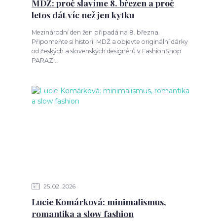
MDŽ: proč slavíme 8. březen a proč
letos dát víc než jen kytku
Mezinárodní den žen připadá na 8. března.
Připomeňte si historii MDŽ a objevte originální dárky
od českých a slovenských designérů v FashionShop
PARAZ...
25
02
2026
Lucie Komárková: minimalismus,
romantika a slow fashion