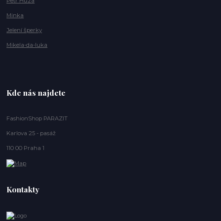
Petr Hůza
Minka
Jelení šperky
Mikela-da-luka
Kde nás najdete
FashionShop PARAZIT
Karlova 25 - pasáž
110 00 Praha 1
Kontakty