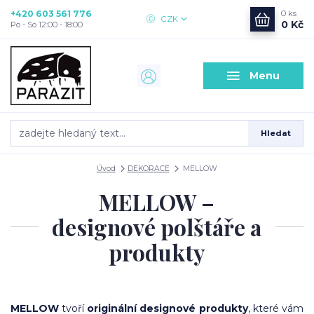
+420 603 561 776
0
ks
CZK
0 Kč
Po - So 12:00 - 18:00
Menu
Hledat
Úvod
DEKORACE
MELLOW
MELLOW –
designové polštáře a
produkty
MELLOW
tvoří
originální designové produkty
, které vám