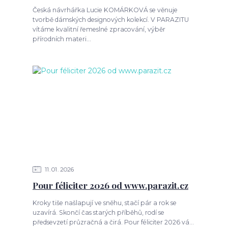
Česká návrhářka Lucie KOMÁRKOVÁ se věnuje
tvorbě dámských designových kolekcí. V PARAZITU
vítáme kvalitní řemeslné zpracování, výběr
přírodních materi...
11
01
2026
Pour féliciter 2026 od www.parazit.cz
Kroky tiše našlapují ve sněhu, stačí pár a rok se
uzavírá. Skončí čas starých příběhů, rodí se
předsevzetí průzračná a čirá. Pour féliciter 2026 vá...