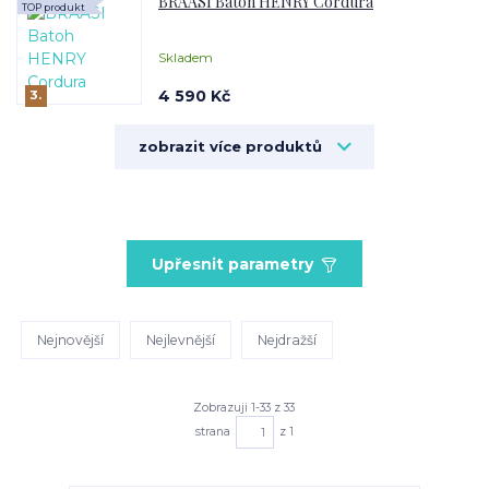
BRAASI Batoh HENRY Cordura
TOP produkt
Skladem
4 590 Kč
3.
zobrazit více produktů
Upřesnit parametry
Nejnovější
Nejlevnější
Nejdražší
Zobrazuji 1-33 z 33
strana
z 1