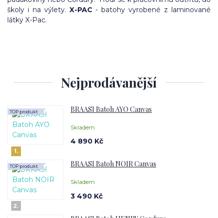
školy i na výlety.
X-PAC
- batohy vyrobené z laminované
látky X-Pac.
Nejprodávanější
BRAASI Batoh AYO Canvas
TOP produkt
Skladem
4 890 Kč
1.
BRAASI Batoh NOIR Canvas
TOP produkt
Skladem
3 490 Kč
2.