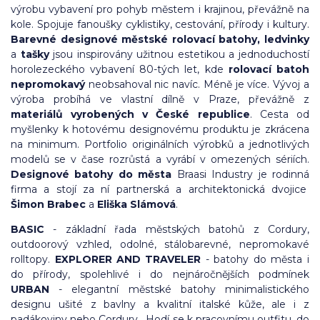
výrobu vybavení pro pohyb městem i krajinou, převážně na
kole. Spojuje fanoušky cyklistiky, cestování, přírody i kultury.
Barevné designové městské rolovací batohy, ledvinky
a
tašky
jsou inspirovány užitnou estetikou a jednoduchostí
horolezeckého vybavení 80-tých let, kde
rolovací batoh
nepromokavý
neobsahoval nic navíc. Méně je více. Vývoj a
výroba probíhá ve vlastní dílně v Praze, převážně z
materiálů vyrobených v České republice
. Cesta od
myšlenky k hotovému designovému produktu je zkrácena
na minimum. Portfolio originálních výrobků a jednotlivých
modelů se v čase rozrůstá a vyrábí v omezených sériích.
Designové batohy do města
Braasi Industry je rodinná
firma a stojí za ní partnerská a architektonická dvojice
Šimon Brabec
a
Eliška Slámová
.
BASIC
- základní řada městských batohů z Cordury,
outdoorový vzhled, odolné, stálobarevné, nepromokavé
rolltopy.
EXPLORER AND TRAVELER
- batohy do města i
do přírody, spolehlivé i do nejnáročnějších podmínek
URBAN
- elegantní městské batohy minimalistického
designu ušité z bavlny a kvalitní italské kůže, ale i z
padákoviny nebo Cordury. Hodí se k pracovnímu outfitu, do