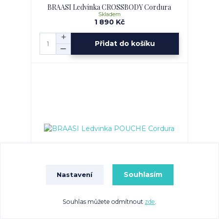
BRAASI Ledvinka CROSSBODY Cordura
Skladem
1 890 Kč
Přidat do košíku
Souhlasím
Nastavení
BRAASI Ledvinka POUCHE Cordura
Souhlas můžete odmítnout
zde
.
Skladem
890 Kč