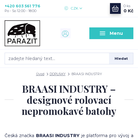
+420 603 561 776
0
ks
CZK
0 Kč
Po - So 12:00 - 18:00
Menu
Hledat
Úvod
DOPLŇKY
BRAASI INDUSTRY
BRAASI INDUSTRY –
designové rolovací
nepromokavé batohy
Česká značka
BRAASI INDUSTRY
je platforma pro vývoj a