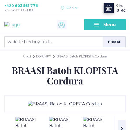
+420 603 561 776
0
ks
CZK
0 Kč
Po - So 12:00 - 18:00
Menu
Hledat
Úvod
DOPLŇKY
BRAASI Batoh KLOPISTA Cordura
BRAASI Batoh KLOPISTA
Cordura