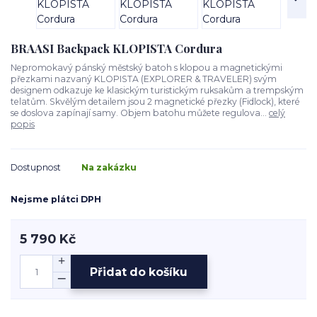
BRAASI Backpack KLOPISTA Cordura
Nepromokavý pánský městský batoh s klopou a magnetickými
přezkami nazvaný KLOPISTA (EXPLORER & TRAVELER) svým
designem odkazuje ke klasickým turistickým ruksakům a trempským
telatům. Skvělým detailem jsou 2 magnetické přezky (Fidlock), které
se doslova zapínají samy. Objem batohu můžete regulova...
celý
popis
Dostupnost
Na zakázku
Nejsme plátci DPH
5 790 Kč
Přidat do košíku