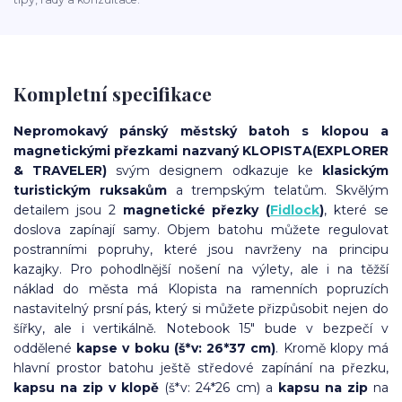
Kompletní specifikace
Nepromokavý pánský městský batoh s klopou a
magnetickými přezkami nazvaný KLOPISTA
(EXPLORER
& TRAVELER)
svým designem odkazuje ke
klasickým
turistickým ruksakům
a trempským telatům. Skvělým
detailem jsou 2
magnetické přezky (
Fidlock
)
, které se
doslova zapínají samy. Objem batohu můžete regulovat
postranními popruhy, které jsou navrženy na principu
kazajky. Pro pohodlnější nošení na výlety, ale i na těžší
náklad do města má Klopista na ramenních popruzích
nastavitelný prsní pás, který si můžete přizpůsobit nejen do
šířky, ale i vertikálně. Notebook 15″ bude v bezpečí v
oddělené
kapse v boku (š*v: 26*37 cm)
. Kromě klopy má
hlavní prostor batohu ještě středové zapínání na přezku,
kapsu na zip v klopě
(š*v: 24*26 cm) a
kapsu na zip
na