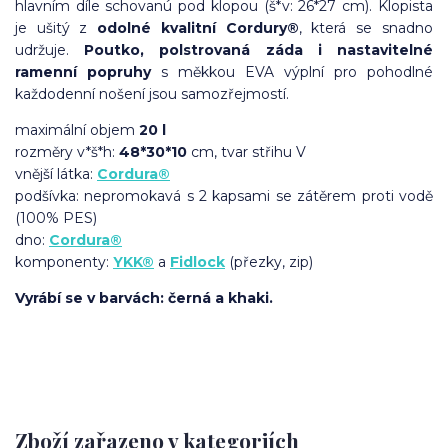
hlavním díle schovanú pod klopou (š*v: 26*27 cm). Klopista
je ušitý z
odolné kvalitní Cordury®
, která se snadno
udržuje.
Poutko, polstrovaná záda i nastavitelné
ramenní popruhy
s měkkou EVA výplní pro pohodlné
každodenní nošení jsou samozřejmostí.
maximální objem
20 l
rozměry v*š*h:
48*30*10
cm, tvar střihu V
vnější látka:
Cordura®
podšívka: nepromokavá s 2 kapsami se zátěrem proti vodě
(100% PES)
dno:
Cordura®
komponenty:
YKK®
a
Fidlock
(přezky, zip)
Vyrábí se v barvách: černá a khaki.
Zboží zařazeno v kategoriích