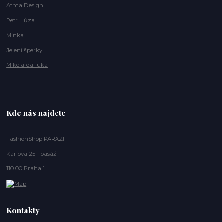
Atma Design
Petr Hůza
Minka
Jelení šperky
Mikela-da-luka
Kde nás najdete
FashionShop PARAZIT
Karlova 25 - pasáž
110 00 Praha 1
Kontakty