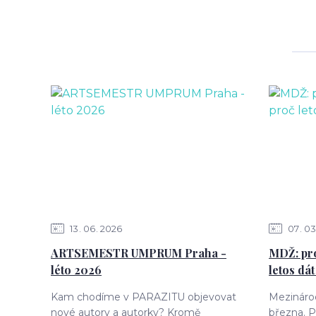
13
06
2026
07
03
ARTSEMESTR UMPRUM Praha -
MDŽ: pro
léto 2026
letos dát
Kam chodíme v PARAZITU objevovat
Mezinárod
nové autory a autorky? Kromě
března. P