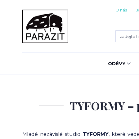
O nás
J
ODĚVY
TYFORMY – po
Mladé nezávislé studio
TYFORMY
, které ved