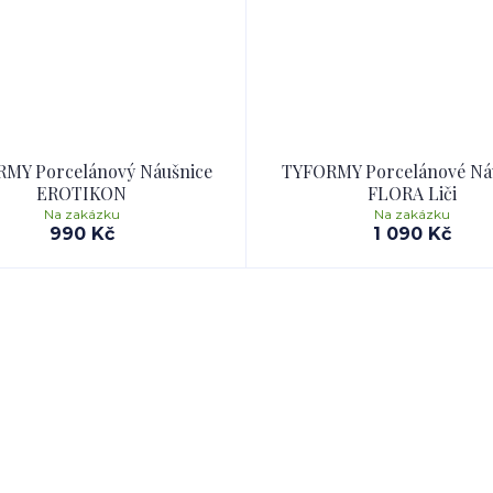
MY Porcelánový Náušnice
TYFORMY Porcelánové Ná
EROTIKON
FLORA Liči
Na zakázku
Na zakázku
990 Kč
1 090 Kč