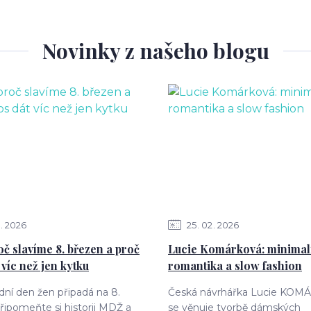
Novinky z našeho blogu
2026
25
02
2026
č slavíme 8. březen a proč
Lucie Komárková: minimal
 víc než jen kytku
romantika a slow fashion
ní den žen připadá na 8.
Česká návrhářka Lucie KO
řipomeňte si historii MDŽ a
se věnuje tvorbě dámských