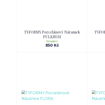
TYFORMY Porcelánový Náramek
TYFOR
PŮLKRUH
Skladem
850 Kč