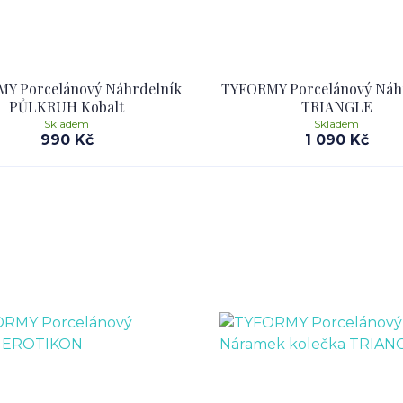
Y Porcelánový Náhrdelník
TYFORMY Porcelánový Náh
PŮLKRUH Kobalt
TRIANGLE
Skladem
Skladem
990 Kč
1 090 Kč