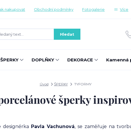
ak nakupovat
Obchodní podmínky
Fotogalerie
Více
Hledat
ŠPERKY
DOPLŇKY
DEKORACE
Kamenná 
Úvod
ŠPERKY
TYFORMY
rcelánové šperky inspiro
e designérka
Pavla Vachunová
, se zaměřuje na tvor