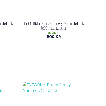
rdelník
TYFORMY Porcelánový Náhrdelník
bílý PŮLKRUH
Skladem
800 Kč