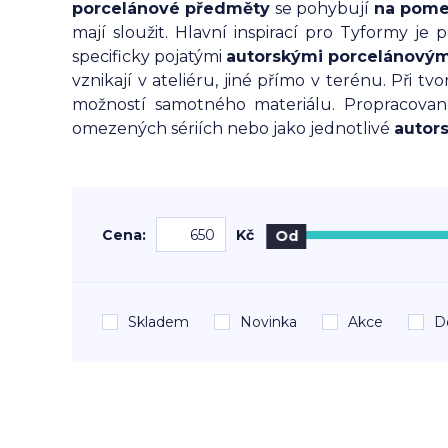
porcelánové předměty
se pohybují
na pome
mají sloužit. Hlavní inspirací pro Tyformy je p
specificky pojatými
autorskými porcelánovým
vznikají v ateliéru, jiné přímo v terénu. Při t
možností samotného materiálu. Propracova
omezených sériích nebo jako jednotlivé
autors
Cena:
Kč
Od
Skladem
Novinka
Akce
D