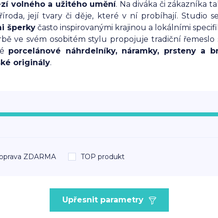
zí volného a užitého umění
. Na diváka či zákazníka
říroda, její tvary či děje, které v ní probíhají. Studio
i šperky
často inspirovanými krajinou a lokálními speci
vorbě ve svém osobitém stylu propojuje tradiční řemeslo 
né
porcelánové náhrdelníky, náramky, prsteny a 
ké originály
.
oprava ZDARMA
TOP produkt
Upřesnit parametry