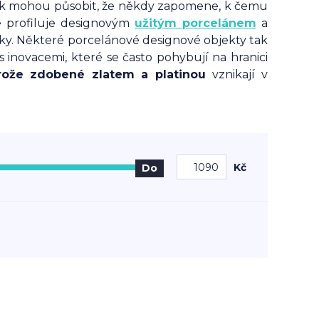
 tak mohou působit, že někdy zapomene, k čemu
 se profiluje designovým
užitým porcelánem
a
fiky. Některé porcelánové designové objekty tak
s inovacemi, které se často pohybují na hranici
brože zdobené zlatem a platinou
vznikají v
Kč
Do