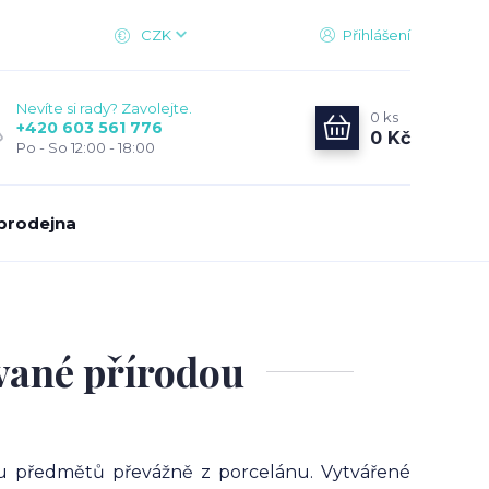
CZK
Přihlášení
Nevíte si rady? Zavolejte.
0
ks
+420 603 561 776
0 Kč
Po - So 12:00 - 18:00
prodejna
vané přírodou
bu předmětů převážně z porcelánu. Vytvářené