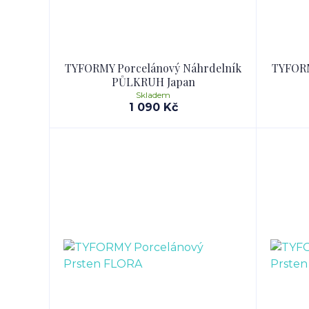
TYFORMY Porcelánový Náhrdelník
TYFORM
PŮLKRUH Japan
Skladem
1 090 Kč