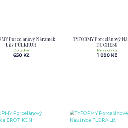
MY Porcelánový Náramek
TYFORMY Porcelánový N
bílý PŮLKRUH
DUCHESS
Do týdne
Na zakázku
650 Kč
1 090 Kč