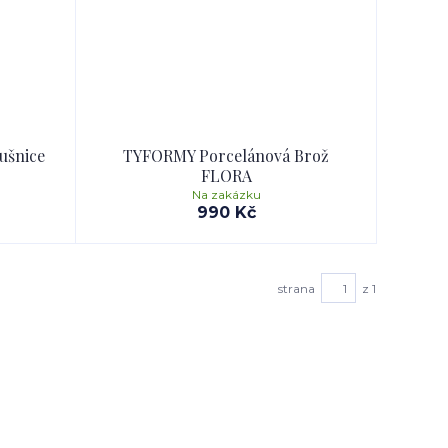
ušnice
TYFORMY Porcelánová Brož
FLORA
Na zakázku
990 Kč
strana
z 1