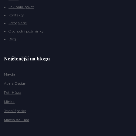
Jak nakupovat
Kontakty
Fotogalerie
Obchodní podmínky
Blog
Nejčtenější na blogu
Mayda
Atma Design
Petr Hůza
Minka
Jelení šperky
Mikela-da-luka