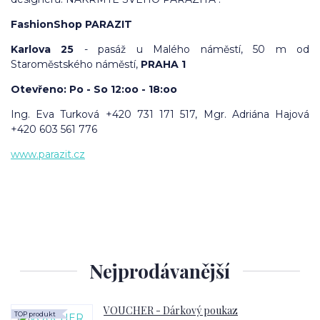
FashionShop PARAZIT
Karlova 25
- pasáž u Malého náměstí, 50 m od
Staroměstského náměstí,
PRAHA 1
Otevřeno: Po - So 12:oo - 18:oo
Ing.
Eva Turková +420 731 171 517,
Mgr.
Adriána Hajová
+420 603 561 776
www.parazit.cz
Nejprodávanější
VOUCHER - Dárkový poukaz
TOP produkt