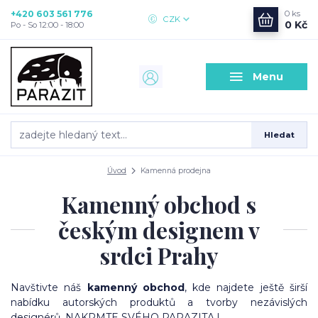
+420 603 561 776
0
ks
CZK
0 Kč
Po - So 12:00 - 18:00
Menu
Hledat
Úvod
Kamenná prodejna
Kamenný obchod s
českým designem v
srdci Prahy
Navštivte náš
kamenný obchod
, kde najdete ještě širší
nabídku autorských produktů a tvorby nezávislých
designérů.
NAKRMTE SVÉHO PARAZITA !