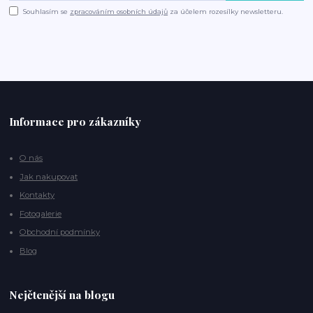
Souhlasím se
zpracováním osobních údajů
za účelem rozesílky newsletteru.
Informace pro zákazníky
O nás
Jak nakupovat
Kontakty
Fotogalerie
Obchodní podmínky
Blog
Nejčtenější na blogu