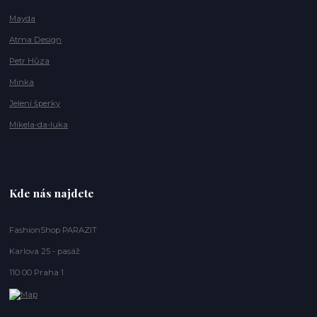
Mayda
Atma Design
Petr Hůza
Minka
Jelení šperky
Mikela-da-luka
Kde nás najdete
FashionShop PARAZIT
Karlova 25 - pasáž
110 00 Praha 1