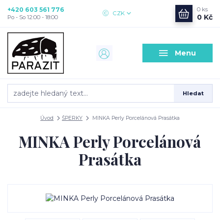
+420 603 561 776
0
ks
CZK
0 Kč
Po - So 12:00 - 18:00
Menu
Hledat
Úvod
ŠPERKY
MINKA Perly Porcelánová Prasátka
MINKA Perly Porcelánová
Prasátka