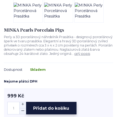
MINKA Pearls Porcelain Pigs
Perly a 3D porcelánový náhrdelník Prasátka - designový porcelánový
šperk ve tvaru prasátka. Elegantní a hravý 3D porcelánový zvířecí
přívěsek o rozměrech cca 3 x 4 x 2 cm pověšený na perlách. Porcelán
dekorovaný zlatem nebo platinou. Naglazurová zlatá barva
obsahuje 24-karátové zlato. Jediný originá...
celý popis
Dostupnost
Skladem
Nejsme plátci DPH
999 Kč
Přidat do košíku