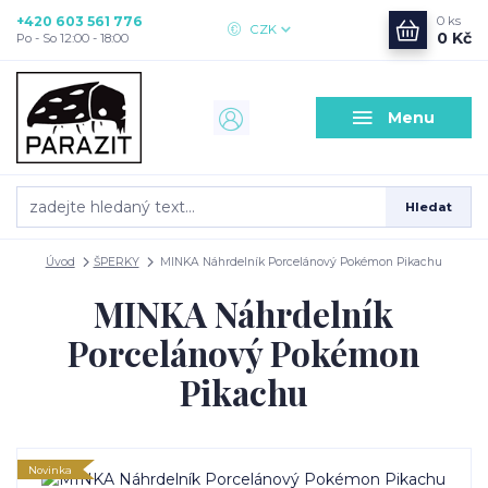
+420 603 561 776
0
ks
CZK
0 Kč
Po - So 12:00 - 18:00
Menu
Hledat
Úvod
ŠPERKY
MINKA Náhrdelník Porcelánový Pokémon Pikachu
MINKA Náhrdelník
Porcelánový Pokémon
Pikachu
Novinka