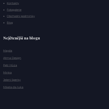
Kontakty
Fotogalerie
Obchodní podmínky
Blog
Nejčtenější na blogu
Mayda
Atma Design
Petr Hůza
Minka
Jelení šperky
Mikela-da-luka