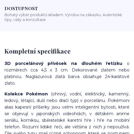
DOSTUPNOST
Bohatý výběr produktů skladem. Výroba na zákazku. Autentické
tipy, rady a konzultace.
Kompletní specifikace
3D porcelánový přívěsek na dlouhém řetízku
o
rozměrech cca 4,5 x 3 cm. Dekorované zlatem nebo
platinou. Naglazurová zlatá barva obsahuje 24-karátové
zlato.
Kolekce Pokémon
(ohnivý, vodní, elektrický, kamenný,
ledový, létající, duší nebo dračí typ) v porcelánu. Pokémoni
alias kapesní příšerky jsou velmi inteligentní bytosti, které
se objevují v japonských videohrách, v dětském anime
seriálu, komiksu, sběratelské karetní hře i hře na mobilní
telefon. Rozumí lidské řeči, ale většina z nich ji nepoužívá.
Dle svého typu mají různé schopnosti, které se postupem