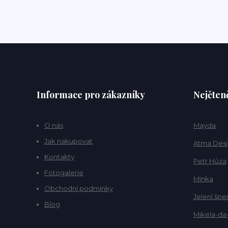
Informace pro zákazníky
Nejčteně
O nás
Mayda
Jak nakupovat
Atma Des
Kontakty
Petr Hůza
Fotogalerie
Minka
Obchodní podmínky
Jelení špe
Blog
Mikela-da