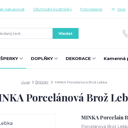
ak nakupovat
Obchodní podmínky
Fotogalerie
Více
Hledat
ŠPERKY
DOPLŇKY
DEKORACE
Kamenná 
Úvod
ŠPERKY
MINKA Porcelánová Brož Lebka
NKA Porcelánová Brož Le
MINKA Porcelain B
Porcelánová Brož Lebka