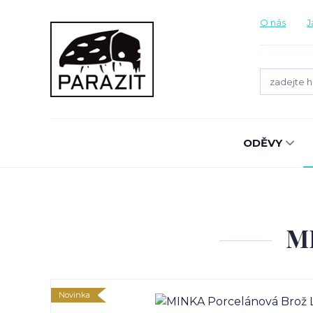
O nás
J
ODĚVY
MI
Novinka