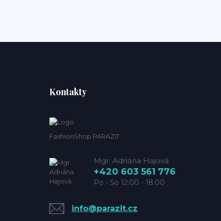
Kontakty
FashionShop PARAZIT
Mgr. Adriána Hajová
+420 603 561 776
Po - So 12:00 - 18:00
info@parazit.cz