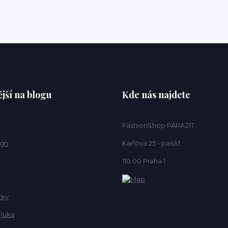
jší na blogu
Kde nás najdete
FashionShop PARAZIT
ign
Karlova 25 - pasáž
110 00 Praha 1
rky
-luka