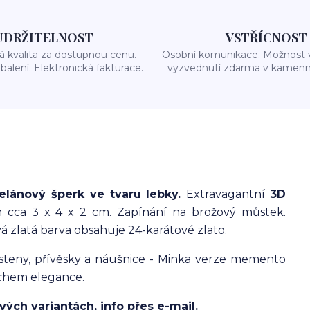
UDRŽITELNOST
VSTŘÍCNOST
 kvalita za dostupnou cenu.
Osobní komunikace. Možnost 
balení. Elektronická fakturace.
vyzvednutí zdarma v kamenn
elánový šperk ve tvaru lebky.
Extravagantní
3D
cca 3 x 4 x 2 cm. Zapínání na brožový můstek.
 zlatá barva obsahuje 24-karátové zlato.
teny, přívěsky a náušnice - Minka
verze memento
echem elegance.
vých variantách, info přes e-mail.