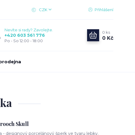
CZK
Přihlášení
Nevíte si rady? Zavolejte.
0
ks
+420 603 561 776
0 Kč
Po - So 12:00 - 18:00
prodejna
bka
rooch Skull
 - designový porcelánový šperk ve tvaru lebky.