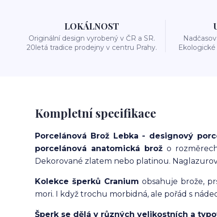
LOKÁLNOST
Originální design vyrobený v ČR a SR.
Nadčasová
20letá tradice prodejny v centru Prahy.
Ekologické 
Kompletní specifikace
Porcelánová Brož Lebka - designový porc
porcelánová anatomická brož
o rozměrech 
Dekorované zlatem nebo platinou. Naglazurová
K
olekce šperků Cranium
obsahuje brože, prs
mori.
I
když trochu morbidná, ale pořád s nád
Šperk se dělá v různých velikostních a typo