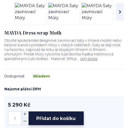
MAYDA Dress wrap Moth
Dlouhé společenské designové zavinovací šaty v tmavě modré nebo
béžové barvě s potiskem Můry v zlatých odstínech. Šaty se dají nosit
na fazonku, zapnuté ke krku se stojatým límcem či límcem
ohrnutým. Potisk Můry vytvořila ilustrátorka Radka Martincová
speciálně pro tuto kolekci. Materiál: 95% p...
celý popis
Dostupnost
Skladem
Nejsme plátci DPH
5 290 Kč
Přidat do košíku