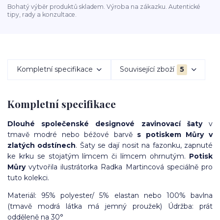
Bohatý výběr produktů skladem. Výroba na zákazku. Autentické
tipy, rady a konzultace.
Kompletní specifikace
Související zboží
5
Kompletní specifikace
Dlouhé společenské designové zavinovací šaty
v
tmavě modré nebo béžové barvě
s potiskem Můry v
zlatých odstínech
. Šaty se dají nosit na fazonku, zapnuté
ke krku se stojatým límcem či límcem ohrnutým.
Potisk
Můry
vytvořila ilustrátorka Radka Martincová speciálně pro
tuto kolekci.
Materiál: 95% polyester/ 5% elastan nebo 100% bavlna
(tmavě modrá látka má jemný proužek) Údržba: prát
odděleně na 30°