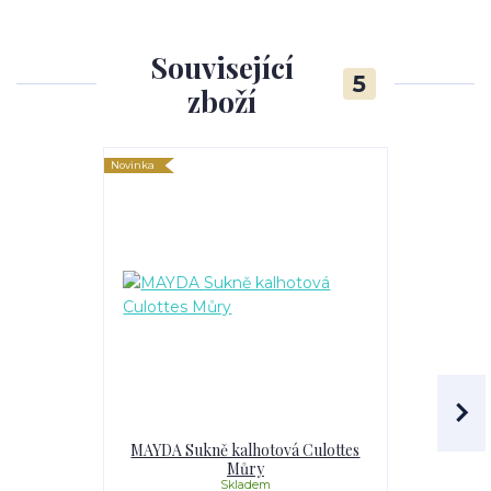
Související
5
zboží
Novinka
Novinka
MAYDA Sukně kalhotová Culottes
MAY
Můry
Skladem