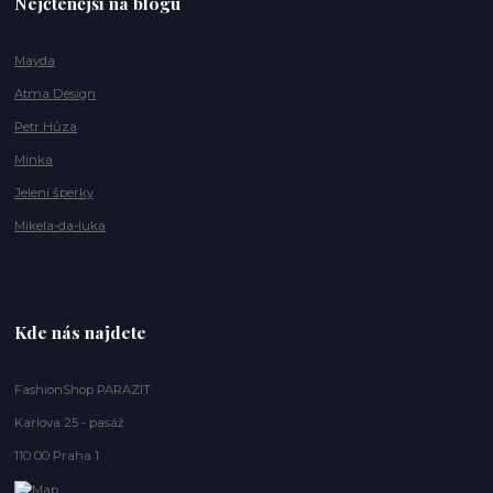
Nejčtenější na blogu
Mayda
Atma Design
Petr Hůza
Minka
Jelení šperky
Mikela-da-luka
Kde nás najdete
FashionShop PARAZIT
Karlova 25 - pasáž
110 00 Praha 1