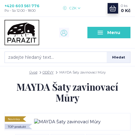
+420 603 561 776
0
ks
CZK
0 Kč
Po - So 12:00 - 18:00
Menu
Hledat
Úvod
ODĚVY
MAYDA Šaty zavinovací Můry
MAYDA Šaty zavinovací
Můry
Novinka
TOP produkt