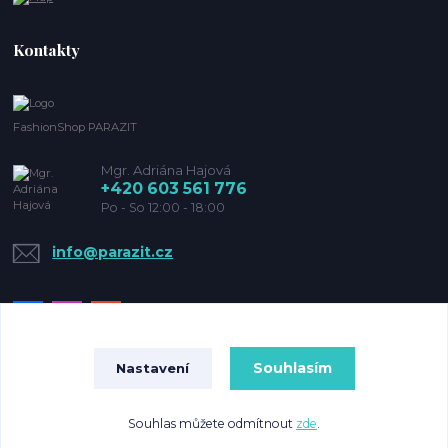
Kontakty
FashionShop PARAZIT
Mgr. Adriána Hajová
+420 603 561 776
Po - So 12:00 - 18:00
info@parazit.cz
Souhlasím
Nastavení
© Copyright 2022 Parazit
Souhlas můžete odmítnout
zde
.
Vytvořeno na
Eshop-rychle.cz