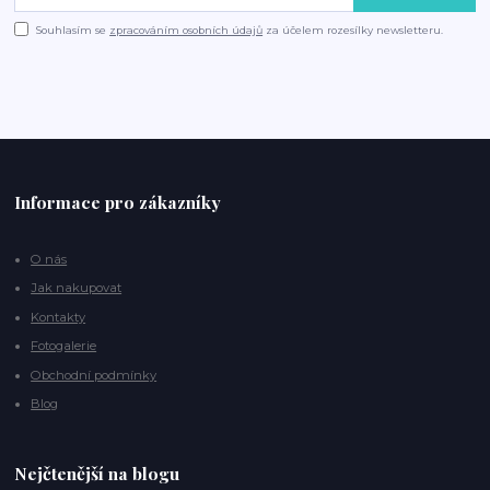
Souhlasím se
zpracováním osobních údajů
za účelem rozesílky newsletteru.
Informace pro zákazníky
O nás
Jak nakupovat
Kontakty
Fotogalerie
Obchodní podmínky
Blog
Nejčtenější na blogu