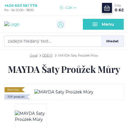
+420 603 561 776
0
ks
CZK
0 Kč
Po - So 12:00 - 18:00
Menu
Hledat
Úvod
ODĚVY
MAYDA Šaty Proůžek Můry
MAYDA Šaty Proůžek Můry
Novinka
TOP produkt