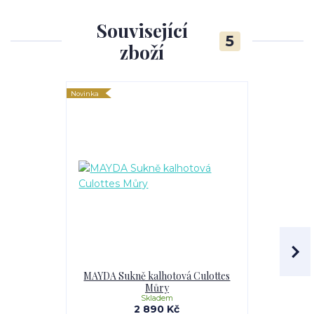
Související
5
zboží
Novinka
Novinka
MAYDA Sukně kalhotová Culottes
MAY
Můry
Skladem
2 890 Kč