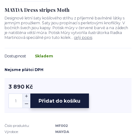
MAYDA Dress stripes Moth
Designové letní šaty košilového střihu z příjemné bavlněné látky s
jemným proužkem. Šaty jsou propínací s perleťovými knoflíčky. V
bočních švech jsou kapsy. Potisk můry v červené barvě a na zádech
je natištěna větší můra. Potisk Můry vytvořila ilustrátorka Radka
Martincová speciálně pro tuto kolek...
celý popis
Dostupnost
Skladem
Nejsme plátci DPH
3 890 Kč
Přidat do košíku
Číslo produktu:
MF002
Výrobce:
MAYDA