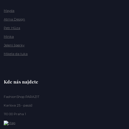
Mayda
Atma Design
Petr Hůza
Minka
Jelení šperky
Mikela-da-luka
Kde nás najdete
FashionShop PARAZIT
Karlova 25 - pasáž
110 00 Praha 1