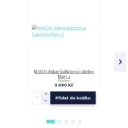
MAYDA Sukně kalhotová Culottes
MAYDA Ro
Můry 2
Skladem
3 090 Kč
Přidat do košíku