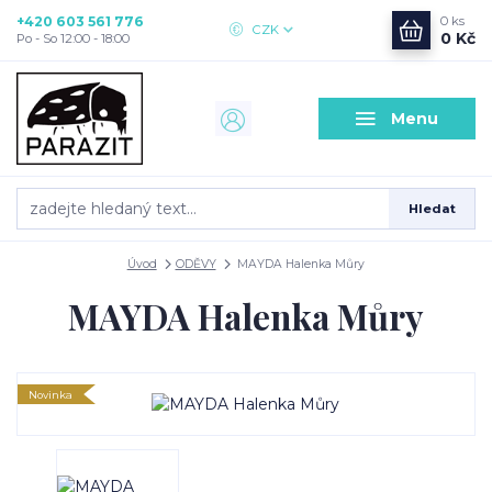
+420 603 561 776
0
ks
CZK
0 Kč
Po - So 12:00 - 18:00
Menu
Hledat
Úvod
ODĚVY
MAYDA Halenka Můry
MAYDA Halenka Můry
Novinka