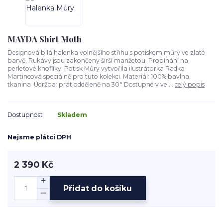
MAYDA Shirt Moth
Designová bílá halenka volnějšího střihu s potiskem můry ve zlaté
barvě. Rukávy jsou zakončeny širší manžetou. Propínání na
perleťové knoflíky. Potisk Můry vytvořila ilustrátorka Radka
Martincová speciálně pro tuto kolekci. Materiál: 100% bavlna,
tkanina Údržba: prát odděleně na 30° Dostupné v vel...
celý popis
Dostupnost
Skladem
Nejsme plátci DPH
2 390 Kč
Přidat do košíku