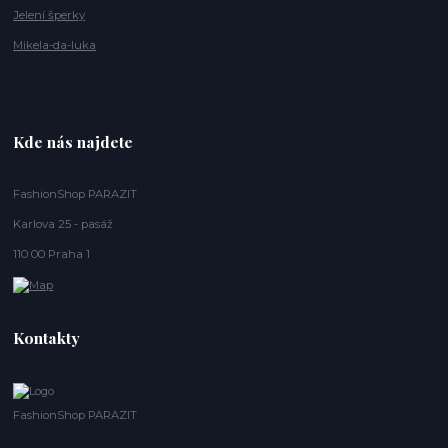
Jelení šperky
Mikela-da-luka
Kde nás najdete
FashionShop PARAZIT
Karlova 25 - pasáž
110 00 Praha 1
Kontakty
FashionShop PARAZIT