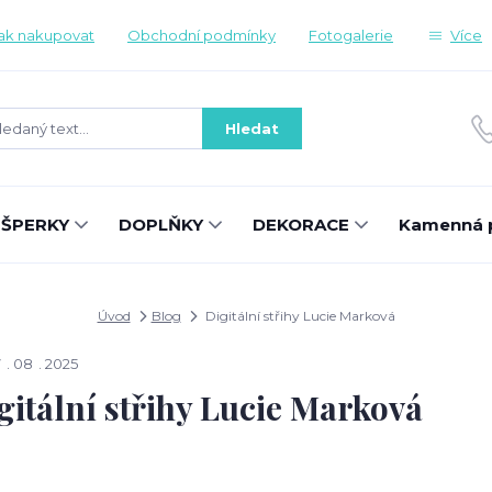
ak nakupovat
Obchodní podmínky
Fotogalerie
Více
Hledat
ŠPERKY
DOPLŇKY
DEKORACE
Kamenná 
Úvod
Blog
Digitální střihy Lucie Marková
7
08
2025
gitální střihy Lucie Marková