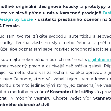
notlivé originální designové kousky a prototypy 
dete ve slevě přímo u nás v kamenné prodejně
Fas
Design by Lucie
- držitelka prestižního ocenění n
4 Female.
d sami tvoříte, získáte svobodu, autenticitu a sebvě
dsudky.
Tvorba vlastního stylu nebo čehokoliv jiného
že lépe poznat sami sebe, rozvíjet schopnosti a stát se 
zkoumejte nekonečno módních možností s
digitálními 
mezihvězdný prach a oslnivější než srážka galaxií. Př
jící kometa, které vás zanechá s kolekcí opravdu z j
tným Orionem, které vás zahalí tajemstvím a krásou n
oritu s těmito jedinečnými střihy, jež zanechají ve ves
čit do módního neznáma!
Kosmotextilní střihy
vás prov
tratili v módním vesmíru. Chcete vědět víc?
Stáhnět
mírného dobrodružství!