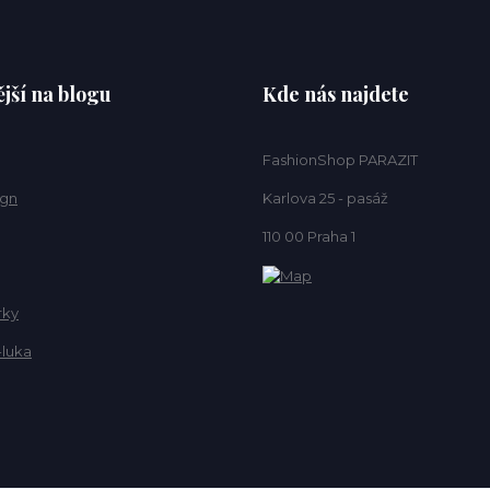
jší na blogu
Kde nás najdete
FashionShop PARAZIT
ign
Karlova 25 - pasáž
110 00 Praha 1
rky
-luka