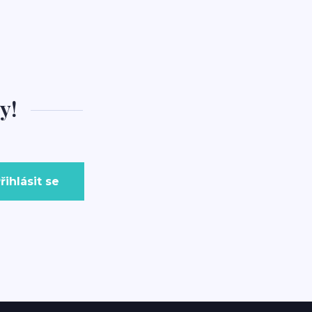
y!
řihlásit se