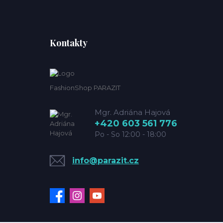
Kontakty
FashionShop PARAZIT
Mgr. Adriána Hajová
+420 603 561 776
Po - So 12:00 - 18:00
info@parazit.cz