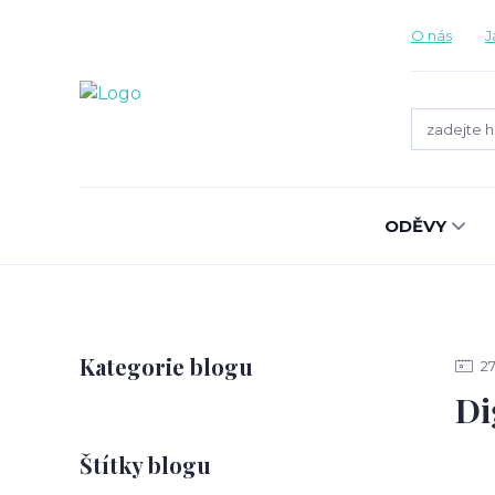
O nás
J
ODĚVY
Kategorie blogu
2
Di
Štítky blogu