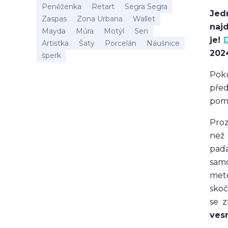
Peněženka
Retart
Segra Segra
Jed
Zaspas
Zona Urbana
Wallet
naj
Mayda
Můra
Motýl
Sen
je!
Artistka
Šaty
Porcelán
Náušnice
202
šperk
Poku
pře
pomů
Pro
než 
pada
samo
mete
sko
se z
ves