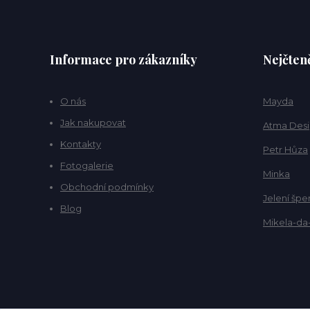
Informace pro zákazníky
Nejčteně
O nás
Mayda
Jak nakupovat
Atma Des
Kontakty
Petr Hůza
Fotogalerie
Minka
Obchodní podmínky
Jelení špe
Blog
Mikela-da