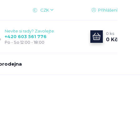
CZK
Přihlášení
Nevíte si rady? Zavolejte.
0
ks
+420 603 561 776
0 Kč
Po - So 12:00 - 18:00
prodejna