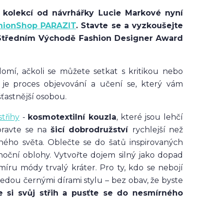
z kolekcí od návrhářky Lucie Markové nyní
hionShop PARAZIT
. Stavte se a vyzkoušejte
a Středním Východě Fashion Designer Award
domí, ačkoli se můžete setkat s kritikou nebo
 je proces objevování a učení se, který vám
šťastnější osobou.
střihy
-
kosmotextilní kouzla
, které jsou lehčí
ipravte se na
šicí dobrodružství
rychlejší než
iného světa. Oblečte se do šatů inspirovaných
oční oblohy. Vytvořte dojem silný jako dopad
míru módy trvalý kráter. Pro ty, kdo se nebojí
edou černými dírami stylu – bez obav, že byste
e si svůj střih a pusťte se do nesmírného