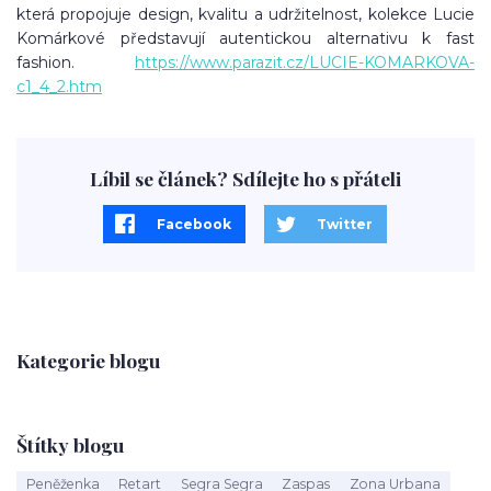
která propojuje design, kvalitu a udržitelnost, kolekce Lucie
Komárkové představují autentickou alternativu k fast
fashion.
https://www.parazit.cz/LUCIE-KOMARKOVA-
c1_4_2.htm
Líbil se článek? Sdílejte ho s přáteli
Facebook
Twitter
Kategorie blogu
Štítky blogu
Peněženka
Retart
Segra Segra
Zaspas
Zona Urbana