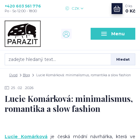
+420 603 561 776
0
ks
CZK
0 Kč
Po - So 12:00 - 18:00
Menu
Hledat
Úvod
Blog
Lucie Komárková: minimalismus, romantika a slow fashion
25
02
2026
Lucie Komárková: minimalismus,
romantika a slow fashion
Lucie Komárková
je česká módní návrhářka, která ve