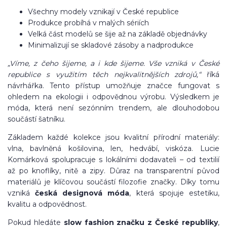
Všechny modely vznikají v České republice
Produkce probíhá v malých sériích
Velká část modelů se šije až na základě objednávky
Minimalizují se skladové zásoby a nadprodukce
„Víme, z čeho šijeme, a i kde šijeme. Vše vzniká v České
republice s využitím těch nejkvalitnějších zdrojů,“
říká
návrhářka. Tento přístup umožňuje značce fungovat s
ohledem na ekologii i odpovědnou výrobu. Výsledkem je
móda, která není sezónním trendem, ale dlouhodobou
součástí šatníku.
Základem každé kolekce jsou kvalitní přírodní materiály:
vlna, bavlněná košilovina, len, hedvábí, viskóza. Lucie
Komárková spolupracuje s lokálními dodavateli – od textilií
až po knoflíky, nitě a zipy. Důraz na transparentní původ
materiálů je klíčovou součástí filozofie značky. Díky tomu
vzniká
česká designová móda
, která spojuje estetiku,
kvalitu a odpovědnost.
Pokud hledáte
slow fashion značku z České republiky
,