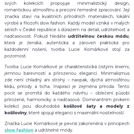
svých kolekcích propojuje minimalistický design,
romantickou atmosféru a precizní řemeslné zpracování. Její
značka staví na kvalitních přírodních materiálech, lokální
výrobě a filozofii slow fashion. Každý model vzniká v malých
sériích v České republice s důrazem na detail, udržitelnost a
nadčasovost. Pokud hledáte
udržitelnou českou módu
,
která je ženská, autentická a zároveň praktická pro
každodenní nošení, tvorba Lucie Komárkové stojí za
pozornost.
Tvorba Lucie Komárkové je charakteristická čistými liniemi,
jemnou barevností a přirozenou elegancí. Minimalismus
zde není chladný ani strohý – naopak, dýchá atmosférou
klidu, přírody a ticha. Inspirací je zejména příroda. Tento
pocit se promítá do každého návrhu – oblečení působí
přirozeně, harmonicky a nadčasově. Dominantním prvkem
kolekcí jsou dlouhodobě
košilové šaty a modely z
košiloviny
, které spojují eleganci s maximální nositelností.
Značka Lucie Komárkové je pevně zakořeněná v principech
slow fashion
a udržitelné módy.