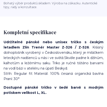
Bohatý výběr produktů skladem. Výroba na zákazku. Autentické
tipy, rady a konzultace.
Kompletní specifikace
Udržitelné pánské nebo unisex tričko s českým
letadlem Zlín Trenér Master Z-326 / Z-526
. Krásný
dolnoplošník vyrobený v Československu, který je miláčkem
leteckých nadšenců u nás i ve světě.Skvěle padne k džínům,
kalhotům a ležérnímu saku. Triko je ručně tištěno barvami
na vodí bázi v ateliéru na úpatí Beskyd.
Střih: Regular fit Materiál: 100% česaná organická bavlna
Praní: 30°
Dostupné pánské tričko
v šedé barvě s modrým
potiskem velikost L, XL.