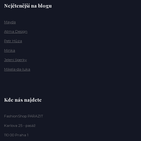
Nejčtenější na blogu
Mayda
Atma Design
Petr Hůza
Minka
Jelení šperky
Mikela-da-luka
Kde nás najdete
FashionShop PARAZIT
Karlova 25 - pasáž
110 00 Praha 1