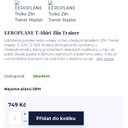
EEROPLANE T-Shirt Zlín Trainer
Udržitelné pánské nebo unisex tričko s českým letadlem Zlín Trenér
Master Z-326 / Z-526. Krásný dolnoplošník vyrobený v
Československu, který je miláčkem leteckých nadšenců u nás i ve
světě.Skvěle padne k džínům, kalhotům a ležérnímu saku. Triko je
ručně tištěno barvami na vodí bázi v ateliéru na úp...
celý popis
Dostupnost
Skladem
Nejsme plátci DPH
749 Kč
Přidat do košíku