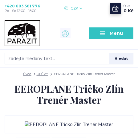
+420 603 561 776
0
ks
CZK
0 Kč
Po - So 12:00 - 18:00
Menu
Hledat
Úvod
ODĚVY
EEROPLANE Tričko Zlín Trenér Master
EEROPLANE Tričko Zlín
Trenér Master