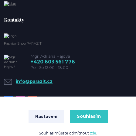
Kontakty
FashionShop PARAZIT
Mgr. Adriána Hajová
+420 603 561 776
Po - So 12:00 - 18:00
info@parazit.cz
Souhlasím
Nastavení
© Copyright 2022 Parazit
Souhlas můžete odmítnout
zde
.
Vytvořeno na
Eshop-rychle.cz