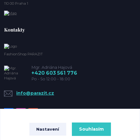
110 00 Praha 1
Kontakty
FashionShop PARAZIT
Mgr. Adriána Hajová
+420 603 561 776
Po - So 12:00 - 18:00
info@parazit.cz
Souhlasím
Nastavení