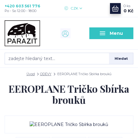
+420 603 561 776
0
ks
CZK
0 Kč
Po - So 12:00 - 18:00
Menu
Hledat
Úvod
ODĚVY
EEROPLANE Tričko Sbírka brouků
EEROPLANE Tričko Sbírka
brouků