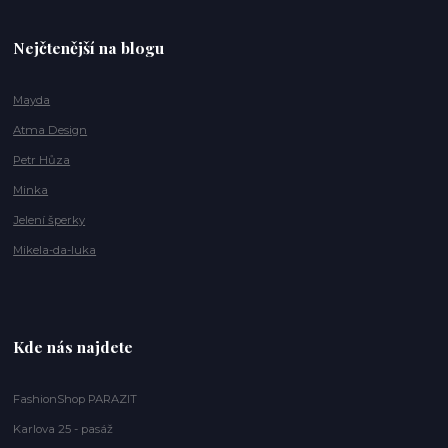
Nejčtenější na blogu
Mayda
Atma Design
Petr Hůza
Minka
Jelení šperky
Mikela-da-luka
Kde nás najdete
FashionShop PARAZIT
Karlova 25 - pasáž