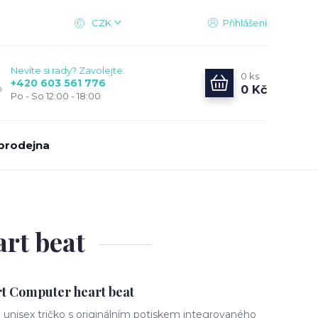
CZK
Přihlášení
Nevíte si rady? Zavolejte.
0
ks
+420 603 561 776
0 Kč
Po - So 12:00 - 18:00
prodejna
rt beat
 Computer heart beat
 unisex tričko s originálním potiskem integrovaného