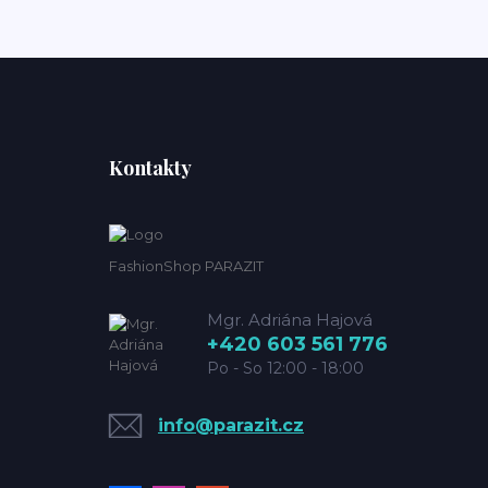
Kontakty
FashionShop PARAZIT
Mgr. Adriána Hajová
+420 603 561 776
Po - So 12:00 - 18:00
info@parazit.cz