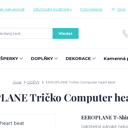
ak nakupovat
Obchodní podmínky
Fotogalerie
Více
Hledat
ŠPERKY
DOPLŇKY
DEKORACE
Kamenná 
Úvod
ODĚVY
EEROPLANE Tričko Computer heart beat
ANE Tričko Computer hea
EEROPLANE T-Shirt
Udržitelné pánské nebo