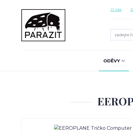
O nás
J
ODĚVY
EEROPL