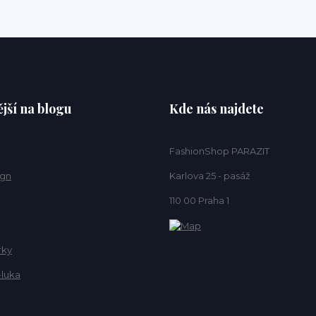
jší na blogu
Kde nás najdete
FashionShop PARAZIT
ign
Karlova 25 - pasáž
110 00 Praha 1
rky
-luka