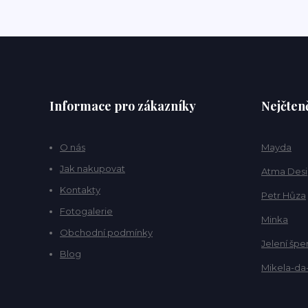
Informace pro zákazníky
Nejčteně
O nás
Mayda
Jak nakupovat
Atma Des
Kontakty
Petr Hůza
Fotogalerie
Minka
Obchodní podmínky
Jelení špe
Blog
Mikela-da