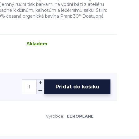
íjemný ruční tisk barvami na vodní bázi z ateliéru
padne k džínům, kalhotům a ležérnímu saku. Střih:
00% česaná organická bavlna Praní: 30° Dostupná
Skladem
Přidat do košíku
Výrobce:
EEROPLANE