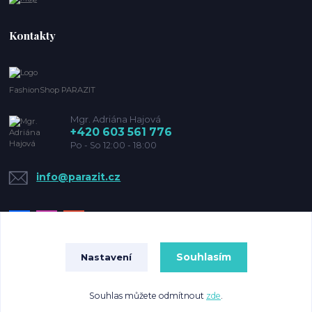
Kontakty
FashionShop PARAZIT
Mgr. Adriána Hajová
+420 603 561 776
Po - So 12:00 - 18:00
info@parazit.cz
Souhlasím
Nastavení
© Copyright 2022 Parazit
Souhlas můžete odmítnout
zde
.
Vytvořeno na
Eshop-rychle.cz