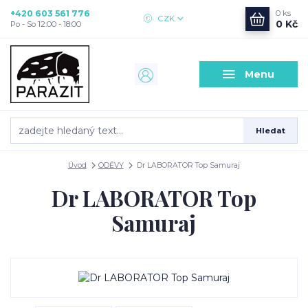
+420 603 561 776
0
ks
CZK
0 Kč
Po - So 12:00 - 18:00
Menu
Hledat
Úvod
ODĚVY
Dr LABORATOR Top Samuraj
Dr LABORATOR Top
Samuraj