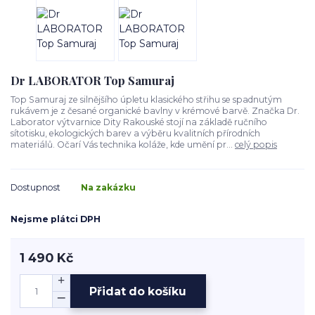
Dr LABORATOR Top Samuraj
Top Samuraj ze silnějšího úpletu klasického střihu se spadnutým
rukávem je z česané organické bavlny v krémové barvě. Značka Dr.
Laborator výtvarnice Dity Rakouské stojí na základě ručního
sítotisku, ekologických barev a výběru kvalitních přírodních
materiálů. Očarí Vás technika koláže, kde umění pr...
celý popis
Dostupnost
Na zakázku
Nejsme plátci DPH
1 490 Kč
Přidat do košíku