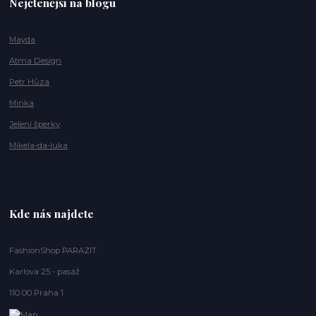
Nejčtenější na blogu
Mayda
Atma Design
Petr Hůza
Minka
Jelení šperky
Mikela-da-luka
Kde nás najdete
FashionShop PARAZIT
Karlova 25 - pasáž
110 00 Praha 1