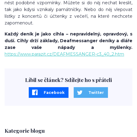
nést podobné vzpomínky. Můžete si do něj nechat kreslit,
tak jako kdysi vznikaly památníčky. Nebo do něj vlepovat
lístky z koncertů či účtenky z večeří, na které nechcete
zapomenout.
Každý deník je jako cihla – nepravidelný, opravdový, s
duší. Cihly drží základy, Deafmessanger deníky a diáře
zase vaše nápady a myšlenky.
https://www.parazit.cz/DEAFMESSANGER-c3_40_2.htm
Líbil se článek? Sdílejte ho s přáteli
Facebook
Twitter
Kategorie blogu