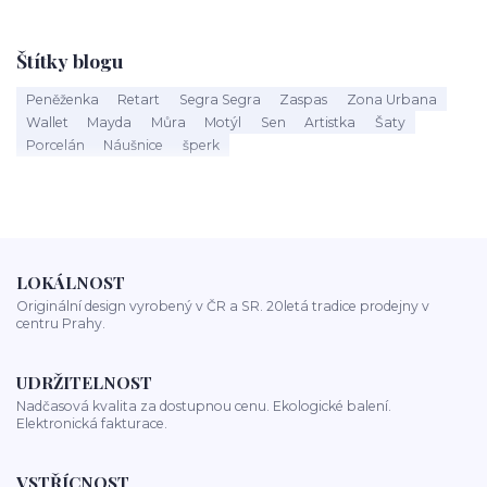
Štítky blogu
Peněženka
Retart
Segra Segra
Zaspas
Zona Urbana
Wallet
Mayda
Můra
Motýl
Sen
Artistka
Šaty
Porcelán
Náušnice
šperk
LOKÁLNOST
Originální design vyrobený v ČR a SR. 20letá tradice prodejny v
centru Prahy.
UDRŽITELNOST
Nadčasová kvalita za dostupnou cenu. Ekologické balení.
Elektronická fakturace.
VSTŘÍCNOST