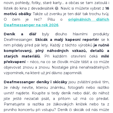
novin, pohledy, fotky, staré karty… a občas se tam zatoulá i
lístek do kina z devadesátek 😄. Navíc si můžete vybrat z
16
motivů obálky
. Takže už zvenku je ten diář tak trochu tvůj.
O čem je řeč? Píšu o
originálních diářích
Deafmessanger na rok 2026
.
Deník a diář
byly dlouho hlavními produkty
Deafmessanger.
Skicák a malý kapesní reportér
se k
nim přidaly před pár lety. Každý z těchto výrobků
je ručně
kompletovaný, plný náhodných vzkazů, detailů a
starých materiálů
. Při každém otevření čeká
milé
překvapení
– něco, na co se člověk může těšit a co může
objevovat znovu a znovu. Nostalgie plná nenahraditelných
vzpomínek, na které už jiní dávno zapomněli.
Deafmessanger deníky i skicáky
jsou zvláštní právě tím,
že nikdy nevíte, kterou známku, fotografii nebo razítko
uvnitř najdete. Koupíte si tedy deník nebo diář, do něhož
jste ještě nezačali psát, a přitom už má co předat.
Pamatujete si razítka ze žákovských knížek nebo ta z
prvního koncertu při vstupu? Deník či skicák od nás může