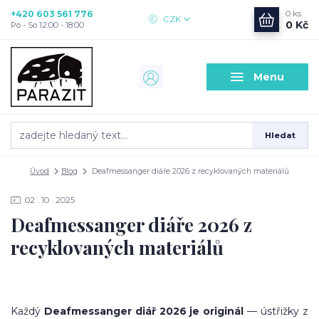
+420 603 561 776
0
ks
CZK
0 Kč
Po - So 12:00 - 18:00
Menu
Hledat
Úvod
Blog
Deafmessanger diáře 2026 z recyklovaných materiálů
02
10
2025
Deafmessanger diáře 2026 z
recyklovaných materiálů
Každý
Deafmessanger diář 2026 je originál
— ústřižky z