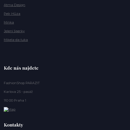
Atma Design
Petr Hůza
Minka
Jelení šperky
Mikela-da-luka
Kde nás najdete
FashionShop PARAZIT
Karlova 25 - pasáž
110 00 Praha 1
Kontakty