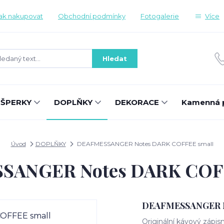
ak nakupovat
Obchodní podmínky
Fotogalerie
Více
Hledat
ŠPERKY
DOPLŇKY
DEKORACE
Kamenná 
Úvod
DOPLŇKY
DEAFMESSANGER Notes DARK COFFEE small
SANGER Notes DARK COFF
DEAFMESSANGER N
Originální kávový záp