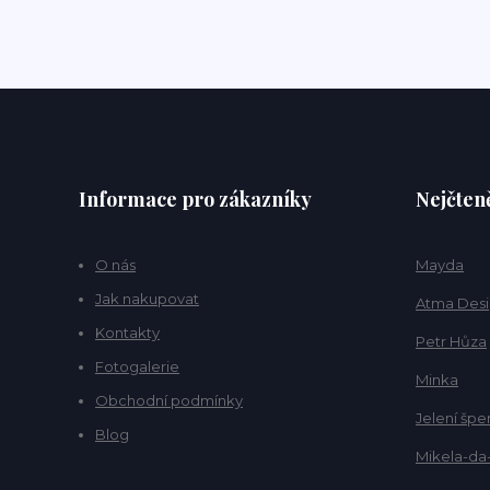
Informace pro zákazníky
Nejčteně
O nás
Mayda
Jak nakupovat
Atma Des
Kontakty
Petr Hůza
Fotogalerie
Minka
Obchodní podmínky
Jelení špe
Blog
Mikela-da