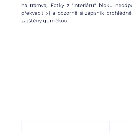
na tramvaj. Fotky z "interiéru" bloku neod
překvapit :-) a pozorně si zápisník prohlédn
zajištěny gumičkou.