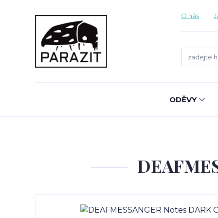
O nás
J
ODĚVY
DEAFMES