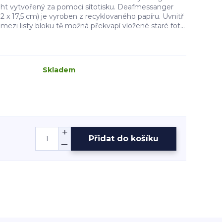
ight vytvořený za pomoci sítotisku. Deafmessanger
12 x 17,5 cm) je vyroben z recyklovaného papíru. Uvnitř
mezi listy bloku tě možná překvapí vložené staré fot...
Skladem
Přidat do košíku