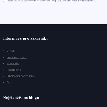
Souhlasím se
zpracováním osobních údajů
za účelem rozesílky newsletteru.
Informace pro zákazníky
O nás
Jak nakupovat
Kontakty
Fotogalerie
Obchodní podmínky
Blog
Nejčtenější na blogu