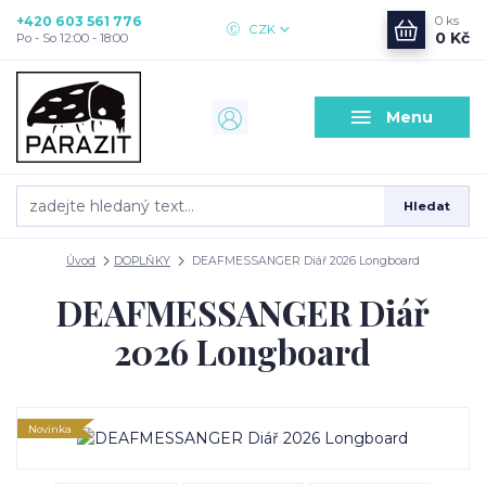
+420 603 561 776
0
ks
CZK
0 Kč
Po - So 12:00 - 18:00
Menu
Hledat
Úvod
DOPLŇKY
DEAFMESSANGER Diář 2026 Longboard
DEAFMESSANGER Diář
2026 Longboard
Novinka