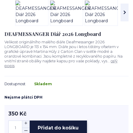
DEAFMESSANGER Diář 2026 Longboard
Velikost originálního malého diáře Deafmessanger 2026
LONGBOARD je 113 x 154 mm. Diáře jsou i letos tištěny ofsetem v
grafické úpravě Martina Hůly z Carton Clan v světle modré a
oranžové kombinaci. Jsou kompletně z recyklovaného papíru. Na
vnitřní straně obálky najdete kapsu pro vaše poklady, vys...
celý
popis
Dostupnost
Skladem
Nejsme plátci DPH
350 Kč
Přidat do košíku