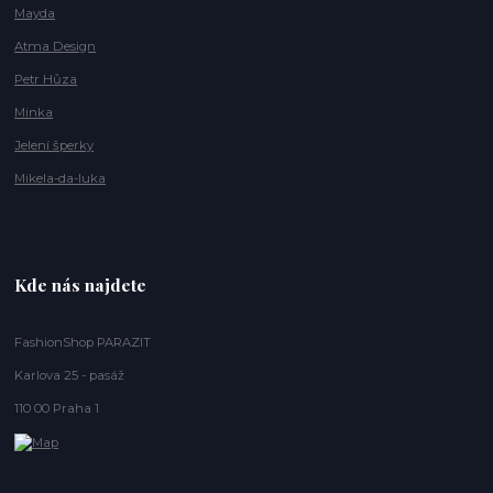
Mayda
Atma Design
Petr Hůza
Minka
Jelení šperky
Mikela-da-luka
Kde nás najdete
FashionShop PARAZIT
Karlova 25 - pasáž
110 00 Praha 1