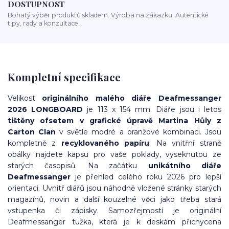
DOSTUPNOST
Bohatý výběr produktů skladem. Výroba na zákazku. Autentické
tipy, rady a konzultace.
Kompletní specifikace
Velikost
originálního malého diáře Deafmessanger
2026 LONGBOARD
je 113 x 154 mm. Diáře jsou i letos
tištěny ofsetem v grafické úpravě Martina Hůly z
Carton Clan
v
světle modré a oranžové
kombinaci. Jsou
kompletně z
recyklovaného papíru
. Na vnitřní straně
obálky najdete kapsu pro vaše poklady, vyseknutou ze
starých časopisů. Na začátku
unikátního diáře
Deafmessanger
je přehled celého roku 2026 pro lepší
orientaci. Uvnitř diářů jsou náhodně vložené stránky starých
magazínů, novin a další kouzelné věci jako třeba stará
vstupenka či zápisky. Samozřejmostí je originální
Deafmessanger tužka, která je k deskám přichycena