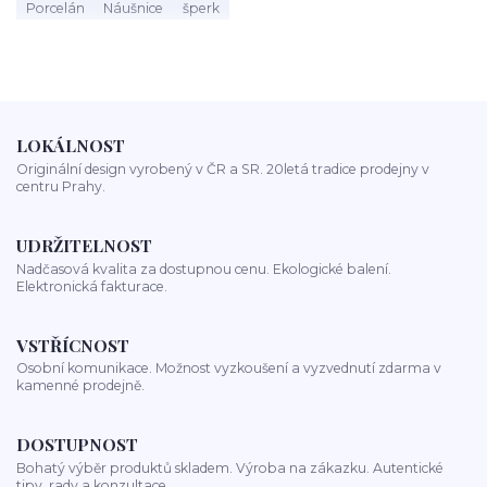
Porcelán
Náušnice
šperk
LOKÁLNOST
Originální design vyrobený v ČR a SR. 20letá tradice prodejny v
centru Prahy.
UDRŽITELNOST
Nadčasová kvalita za dostupnou cenu. Ekologické balení.
Elektronická fakturace.
VSTŘÍCNOST
Osobní komunikace. Možnost vyzkoušení a vyzvednutí zdarma v
kamenné prodejně.
DOSTUPNOST
Bohatý výběr produktů skladem. Výroba na zákazku. Autentické
tipy, rady a konzultace.