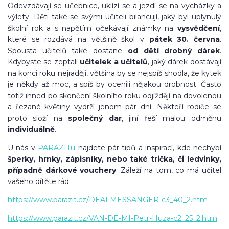
Odevzdávají se učebnice, uklízí se a jezdí se na vycházky a
výlety. Děti také se svými učiteli bilancují, jaký byl uplynulý
školní rok a s napětím očekávají známky na
vysvědčení
,
které se rozdává na většině škol v
pátek 30. června
.
Spousta učitelů také dostane
od dětí drobný dárek
.
Kdybyste se zeptali
učitelek a učitelů
, jaký dárek dostávají
na konci roku nejraději, většina by se nejspíš shodla, že kytek
je někdy až moc, a spíš by ocenili nějakou drobnost. Často
totiž ihned po skončení školního roku odjíždějí na dovolenou
a řezané květiny vydrží jenom pár dní. Někteří rodiče se
proto složí na
společný dar
, jiní řeší malou odměnu
individuálně
.
U nás v
PARAZITu
najdete pár tipů a inspirací, kde nechybí
šperky, hrnky, zápisníky, nebo také
trička, či ledvinky,
případně dárkové vouchery
. Záleží na tom, co má učitel
vašeho dítěte rád.
https://www.parazit.cz/DEAFMESSANGER-c3_40_2.htm
https://www.parazit.cz/VAN-DE-MI-Petr-Huza-c2_25_2.htm