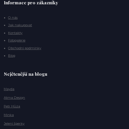
Informace pro zákazníky
O nás
Jak nakupovat
Kontakty
Fotogalerie
Obchodní podmínky
Blog
Nejčtenější na blogu
Mayda
Atma Design
Petr Hůza
Minka
Jelení šperky