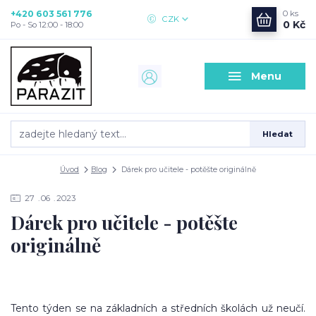
+420 603 561 776
0
ks
CZK
0 Kč
Po - So 12:00 - 18:00
Menu
Hledat
Úvod
Blog
Dárek pro učitele - potěšte originálně
27
06
2023
Dárek pro učitele - potěšte
originálně
Tento týden se na základních a středních školách už neučí.