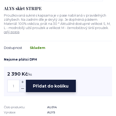
ALYS skirt STRIPE
Proužkovaná sukně s kapsama je v pase nabíraná v pravidelných
záhybech. Na zadním díle je skrytý zip. Je doplněná páskem.
Materiál: 100% viskóza, prát na 30 ° Aktuálně dostupné velikost S, M,
L - modrobílý užší proužek a velikost M - černobéžový širší proužek.
celý popis
Dostupnost
Skladem
Nejsme plátci DPH
2 390 Kč
/
ks
Přidat do košíku
Číslo produktu:
AL014
Výrobce:
ALYS