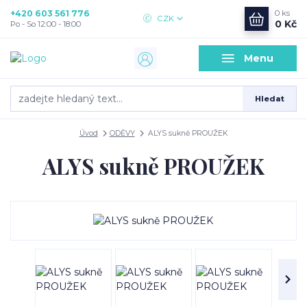
+420 603 561 776
0
ks
CZK
0 Kč
Po - So 12:00 - 18:00
Menu
Hledat
Úvod
ODĚVY
ALYS sukně PROUŽEK
ALYS sukně PROUŽEK