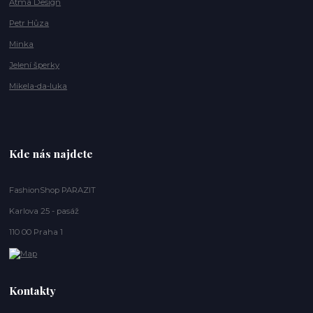
Atma Design
Petr Hůza
Minka
Jelení šperky
Mikela-da-luka
Kde nás najdete
FashionShop PARAZIT
Karlova 25 - pasáž
110 00 Praha 1
Kontakty