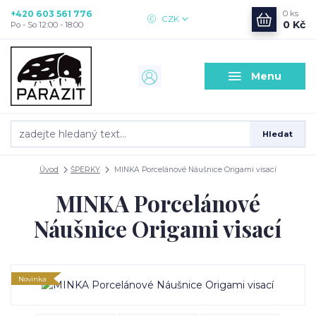
+420 603 561 776
0
ks
CZK
0 Kč
Po - So 12:00 - 18:00
Menu
Hledat
Úvod
ŠPERKY
MINKA Porcelánové Náušnice Origami visací
MINKA Porcelánové
Náušnice Origami visací
Novinka