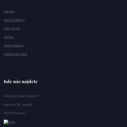
Mayda
Atma Design
Petr Hůza
Minka
Jelení šperky
Mikela-da-luka
Kde nás najdete
FashionShop PARAZIT
Karlova 25 - pasáž
110 00 Praha 1