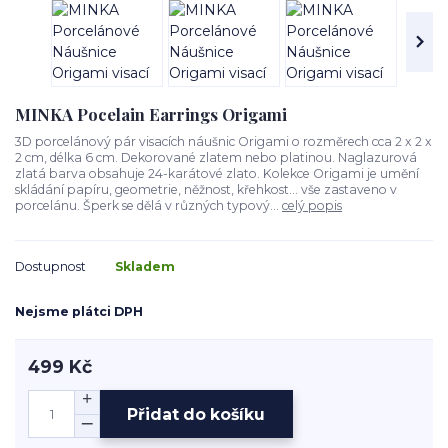
MINKA Pocelain Earrings Origami
3D porcelánový pár visacích náušnic Origami o rozměrech cca 2 x 2 x
2 cm, délka 6 cm. Dekorované zlatem nebo platinou. Naglazurová
zlatá barva obsahuje 24-karátové zlato. Kolekce Origami je umění
skládání papíru, geometrie, něžnost, křehkost… vše zastaveno v
porcelánu. Šperk se dělá v různých typový...
celý popis
Dostupnost
Skladem
Nejsme plátci DPH
499 Kč
Přidat do košíku