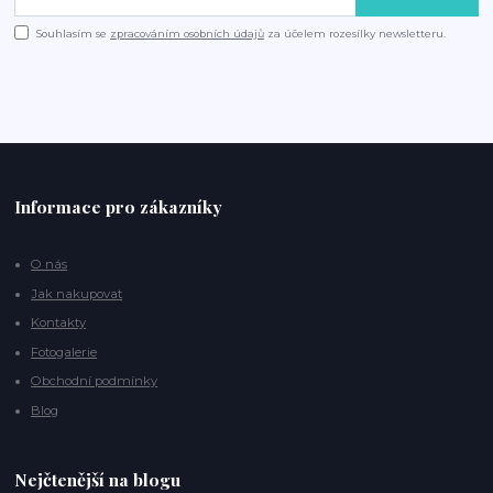
Souhlasím se
zpracováním osobních údajů
za účelem rozesílky newsletteru.
Informace pro zákazníky
O nás
Jak nakupovat
Kontakty
Fotogalerie
Obchodní podmínky
Blog
Nejčtenější na blogu