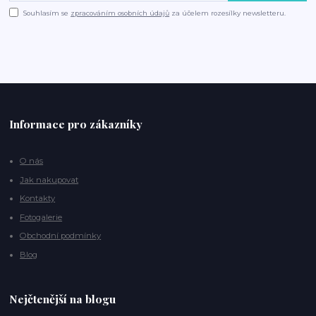
Souhlasím se
zpracováním osobních údajů
za účelem rozesílky newsletteru.
Informace pro zákazníky
O nás
Jak nakupovat
Kontakty
Fotogalerie
Obchodní podmínky
Blog
Nejčtenější na blogu