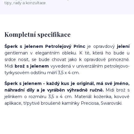
tipy, rady a konzultace.
Kompletní specifikace
Šperk s jelenem Petrolejový Princ
je opravdový
jelení
gentleman v elegantním obleku. K té, která ho bude u
srdce nosit, se bude chovat jako k opravdové princezně.
Midi
brož s jelenem
vyvedená v univerzálním petrolejovo-
tyrkysovém odstínu měří 3,5 x 4 cm.
Šperk s jelenem - každý kus je originál, má své jméno,
náhradní díly a je vyráběn výhradně ručně.
Midi brož s
jelínkem o rozměru 3,5 x 4 cm. Materiál: koženka, kovové
aplikace, třpytivé broušené kamínky Preciosa, Swarovski.