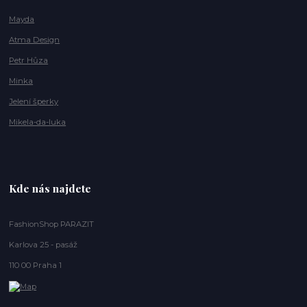
Mayda
Atma Design
Petr Hůza
Minka
Jelení šperky
Mikela-da-luka
Kde nás najdete
FashionShop PARAZIT
Karlova 25 - pasáž
110 00 Praha 1