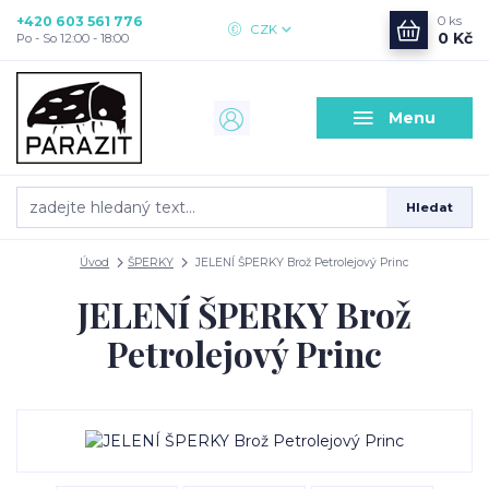
+420 603 561 776
0
ks
CZK
0 Kč
Po - So 12:00 - 18:00
Menu
Hledat
Úvod
ŠPERKY
JELENÍ ŠPERKY Brož Petrolejový Princ
JELENÍ ŠPERKY Brož
Petrolejový Princ