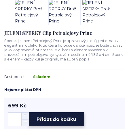
JELENI SPERKY Clip Petrolejovy Princ
Šperk s jelenem Petrolejový Princ je opravdový jelení gentleman v
elegantním obleku. K té, která ho bude u srdce nosit, se bude chovat
jako k opravdové princezně. Midi brož s jelenem vyvedená v
univerzálním petrolejovo-tyrkysovém odstínu měří 3,5 x 4 cm. Šperk
s jelenem - každý kus je originál, má s...
celý popis
Dostupnost
Skladem
Nejsme plátci DPH
699 Kč
Přidat do košíku