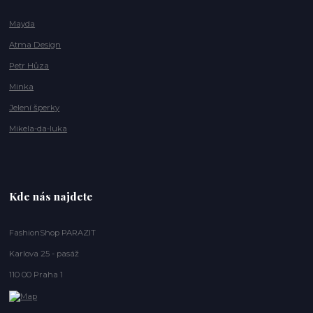
Mayda
Atma Design
Petr Hůza
Minka
Jelení šperky
Mikela-da-luka
Kde nás najdete
FashionShop PARAZIT
Karlova 25 - pasáž
110 00 Praha 1