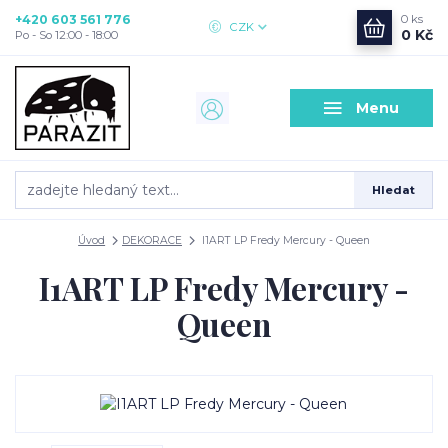
+420 603 561 776
0
ks
CZK
0 Kč
Po - So 12:00 - 18:00
Menu
Hledat
Úvod
DEKORACE
I1ART LP Fredy Mercury - Queen
I1ART LP Fredy Mercury -
Queen