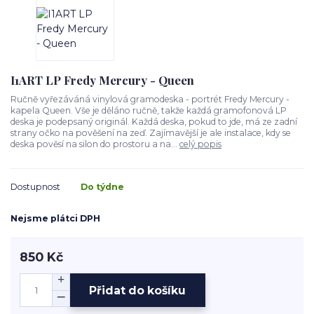
I1ART LP Fredy Mercury - Queen
Ručně vyřezáváná vinylová gramodeska - portrét Fredy Mercury -
kapela Queen. Vše je děláno ručně, takže každá gramofonová LP
deska je podepsaný originál. Každá deska, pokud to jde, má ze zadní
strany očko na pověšení na zeď. Zajímavější je ale instalace, kdy se
deska pověsí na silon do prostoru a na...
celý popis
Dostupnost
Do týdne
Nejsme plátci DPH
850 Kč
Přidat do košíku