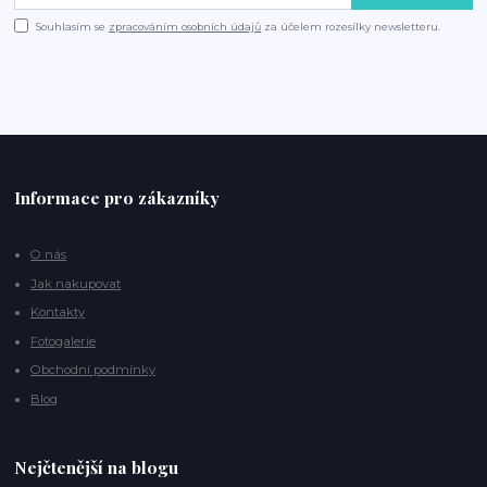
Souhlasím se
zpracováním osobních údajů
za účelem rozesílky newsletteru.
Informace pro zákazníky
O nás
Jak nakupovat
Kontakty
Fotogalerie
Obchodní podmínky
Blog
Nejčtenější na blogu