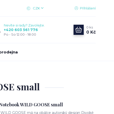
CZK
Přihlášení
Nevíte si rady? Zavolejte.
0
ks
+420 603 561 776
0 Kč
Po - So 12:00 - 18:00
prodejna
SE small
otebook WILD GOOSE small
ník WILD GOOSE má na obálce autorský design Divoké