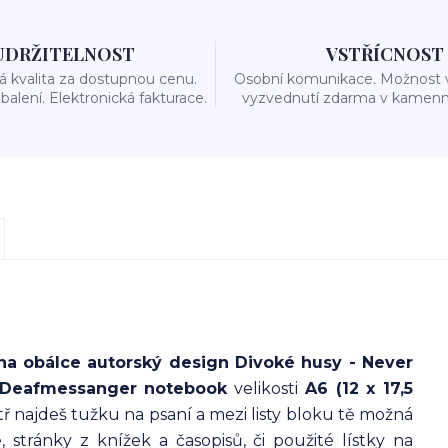
UDRŽITELNOST
VSTŘÍCNOST
 kvalita za dostupnou cenu.
Osobní komunikace. Možnost 
balení. Elektronická fakturace.
vyzvednutí zdarma v kamenn
na obálce autorský design Divoké husy - Never
. Deafmessanger notebook
velikosti
A6 (12 x 17,5
itř najdeš tužku na psaní a mezi listy bloku tě možná
, stránky z knížek a časopisů, či použité lístky na