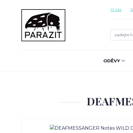
O nás
J
ODĚVY
DEAFMES