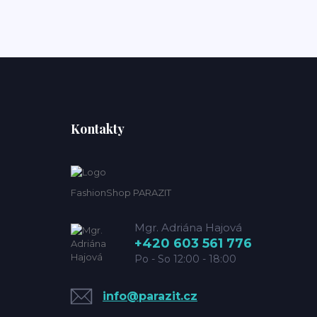
Kontakty
FashionShop PARAZIT
Mgr. Adriána Hajová
+420 603 561 776
Po - So 12:00 - 18:00
info@parazit.cz