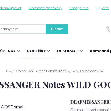
ak nakupovat
Obchodní podmínky
Fotogalerie
Více
Hledat
ŠPERKY
DOPLŇKY
DEKORACE
Kamenná 
Úvod
DOPLŇKY
DEAFMESSANGER Notes WILD GOOSE small
SANGER Notes WILD GOO
DEAFMESSANGER N
Originální ptačí zápis