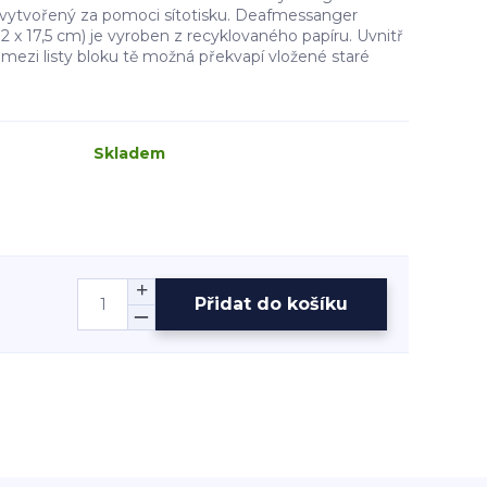
 vytvořený za pomoci sítotisku. Deafmessanger
12 x 17,5 cm) je vyroben z recyklovaného papíru. Uvnitř
 mezi listy bloku tě možná překvapí vložené staré
Skladem
Přidat do košíku