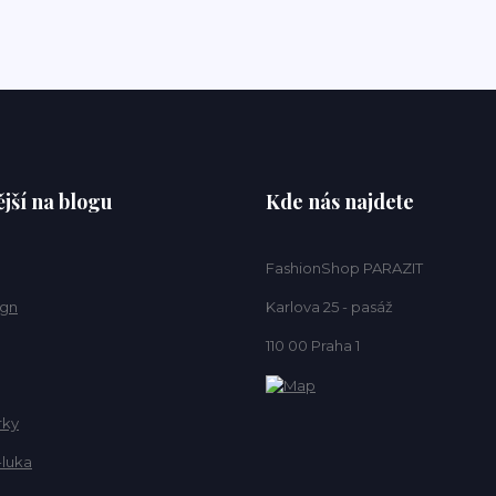
jší na blogu
Kde nás najdete
FashionShop PARAZIT
ign
Karlova 25 - pasáž
110 00 Praha 1
rky
-luka