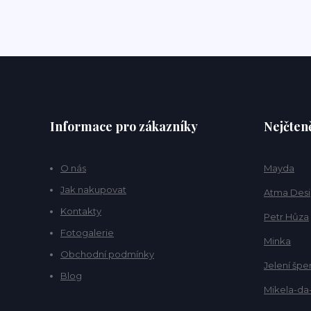
Informace pro zákazníky
Nejčteně
O nás
Mayda
Jak nakupovat
Atma Des
Kontakty
Petr Hůza
Fotogalerie
Minka
Obchodní podmínky
Jelení špe
Blog
Mikela-da