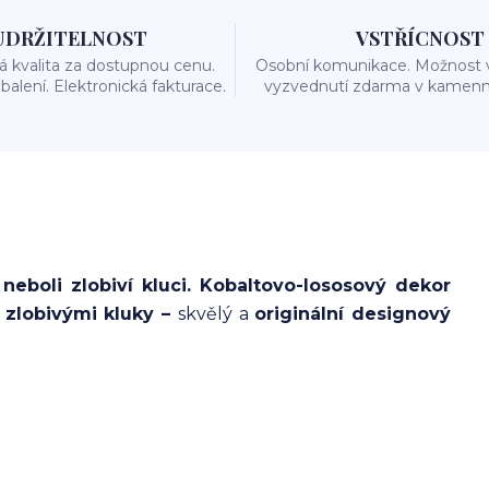
UDRŽITELNOST
VSTŘÍCNOST
 kvalita za dostupnou cenu.
Osobní komunikace. Možnost 
balení. Elektronická fakturace.
vyzvednutí zdarma v kamenn
eboli zlobiví kluci. Kobaltovo-lososový dekor
 zlobivými kluky –
skvělý a
originální designový