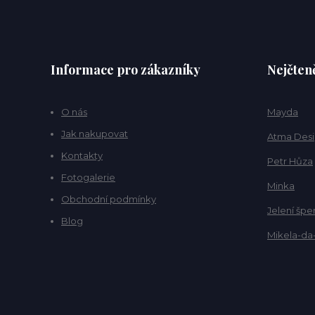
Informace pro zákazníky
Nejčteně
O nás
Mayda
Jak nakupovat
Atma Des
Kontakty
Petr Hůza
Fotogalerie
Minka
Obchodní podmínky
Jelení špe
Blog
Mikela-da