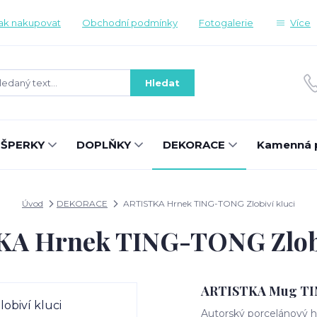
ak nakupovat
Obchodní podmínky
Fotogalerie
Více
Hledat
ŠPERKY
DOPLŇKY
DEKORACE
Kamenná 
Úvod
DEKORACE
ARTISTKA Hrnek TING-TONG Zlobiví kluci
A Hrnek TING-TONG Zlobi
ARTISTKA Mug T
Autorský porcelánový hr