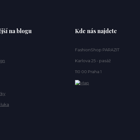
jší na blogu
Kde nás najdete
FashionShop PARAZIT
ign
Karlova 25 - pasáž
110 00 Praha 1
rky
-luka