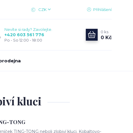
CZK
Přihlášení
Nevíte si rady? Zavolejte.
0
ks
+420 603 561 776
0 Kč
Po - So 12:00 - 18:00
prodejna
ví kluci
ING-TONG
níček TING-TONG neboli zlobiví kluci. Kobaltovo-