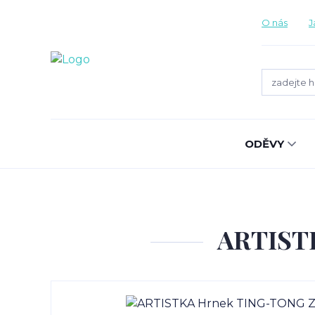
O nás
J
ODĚVY
ARTISTK