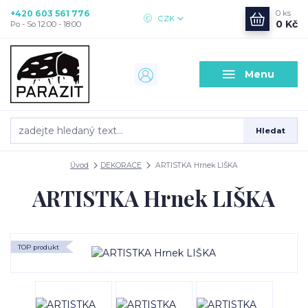
+420 603 561 776
0
ks
CZK
0 Kč
Po - So 12:00 - 18:00
Menu
Hledat
Úvod
DEKORACE
ARTISTKA Hrnek LIŠKA
ARTISTKA Hrnek LIŠKA
TOP produkt