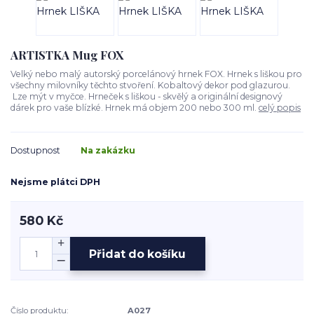
ARTISTKA Mug FOX
Velký nebo malý autorský porcelánový hrnek FOX. Hrnek s liškou pro
všechny milovníky těchto stvoření. Kobaltový dekor pod glazurou.
Lze mýt v myčce. Hrneček s liškou - skvělý a originální designový
dárek pro vaše blízké. Hrnek má objem 200 nebo 300 ml.
celý popis
Dostupnost
Na zakázku
Nejsme plátci DPH
580 Kč
Přidat do košíku
Číslo produktu:
A027