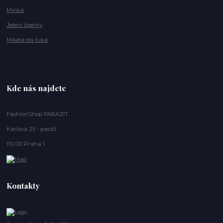
Minka
Jelení šperky
Mikela-da-luka
Kde nás najdete
FashionShop PARAZIT
Karlova 25 - pasáž
110 00 Praha 1
Kontakty