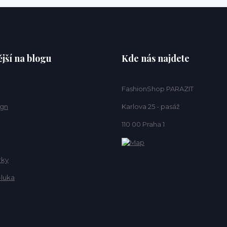
jší na blogu
Kde nás najdete
FashionShop PARAZIT
ign
Karlova 25 - pasáž
110 00 Praha 1
rky
-luka