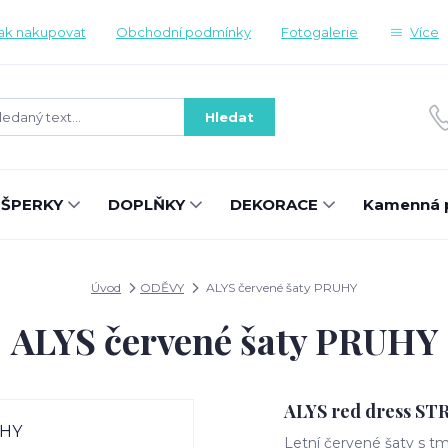
ak nakupovat
Obchodní podmínky
Fotogalerie
Více
Hledat
ŠPERKY
DOPLŇKY
DEKORACE
Kamenná 
Úvod
ODĚVY
ALYS červené šaty PRUHY
ALYS červené šaty PRUHY
ALYS red dress ST
Letní červené šaty s t