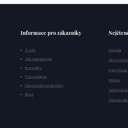
Informace pro zákazníky
Nejčteně
O nás
Mayda
Jak nakupovat
Atma Des
Kontakty
Petr Hůza
Fotogalerie
Minka
Obchodní podmínky
Jelení špe
Blog
Mikela-da