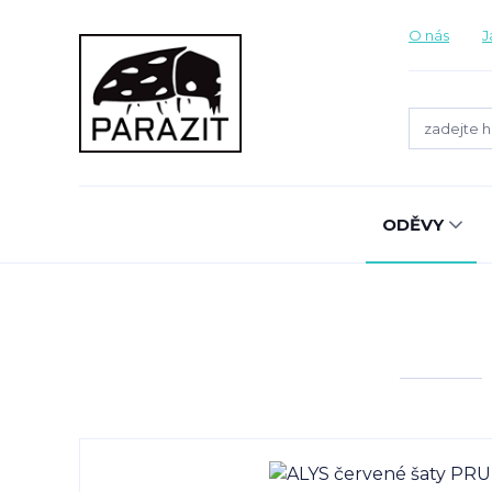
O nás
J
ODĚVY