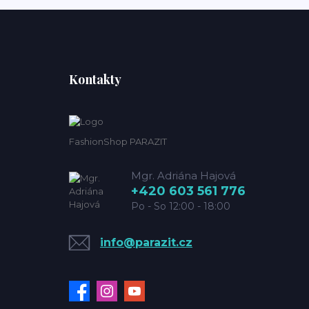
Kontakty
FashionShop PARAZIT
Mgr. Adriána Hajová
+420 603 561 776
Po - So 12:00 - 18:00
info@parazit.cz