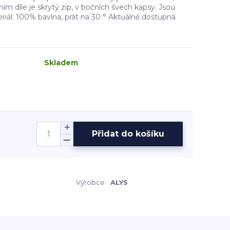
ím díle je skrytý zip, v bočních švech kapsy. Jsou
iál: 100% bavlna, prát na 30 ° Aktuálně dostupná
Skladem
Přidat do košíku
Výrobce:
ALYS