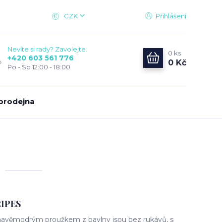
CZK
Přihlášení
Nevíte si rady? Zavolejte.
0
ks
+420 603 561 776
0 Kč
Po - So 12:00 - 18:00
prodejna
RIPES
mavěmodrým proužkem z bavlny jsou bez rukávů, s