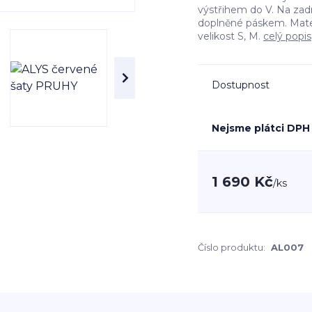
výstřihem do V. Na zadn
doplněné páskem. Mater
velikost S, M.
celý popis
Dostupnost
Nejsme plátci DPH
1 690 Kč
/
ks
Číslo produktu:
AL007