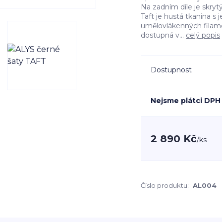
Na zadním díle je skryt
Taft je hustá tkanina 
umělovlákenných filamen
dostupná v...
celý popis
Dostupnost
Nejsme plátci DPH
2 890 Kč
/
ks
Číslo produktu:
AL004