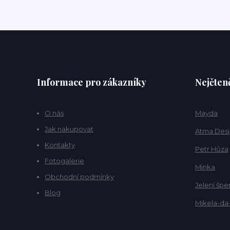
Informace pro zákazníky
Nejčteně
O nás
Mayda
Jak nakupovat
Atma Des
Kontakty
Petr Hůza
Fotogalerie
Minka
Obchodní podmínky
Jelení špe
Blog
Mikela-da