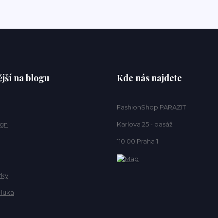
jší na blogu
Kde nás najdete
FashionShop PARAZIT
ign
Karlova 25 - pasáž
110 00 Praha 1
rky
-luka