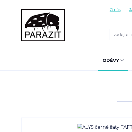
O nás
J
ODĚVY