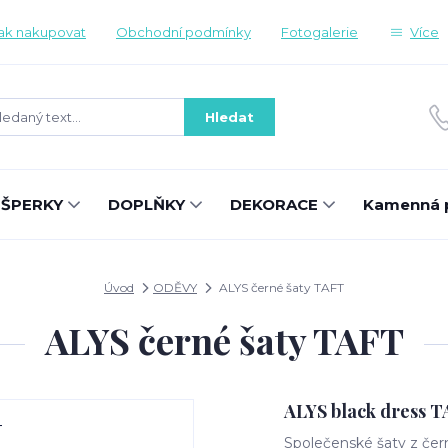
ak nakupovat
Obchodní podmínky
Fotogalerie
Více
Hledat
ŠPERKY
DOPLŇKY
DEKORACE
Kamenná 
Úvod
ODĚVY
ALYS černé šaty TAFT
ALYS černé šaty TAFT
ALYS black dress 
Společenské šaty z čer