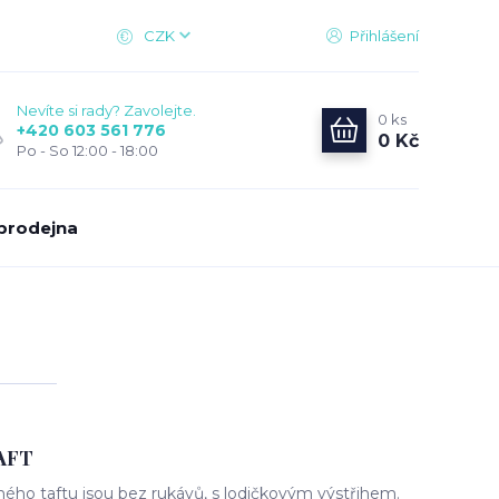
CZK
Přihlášení
Nevíte si rady? Zavolejte.
0
ks
+420 603 561 776
0 Kč
Po - So 12:00 - 18:00
prodejna
TAFT
ného taftu jsou bez rukávů, s lodičkovým výstřihem.