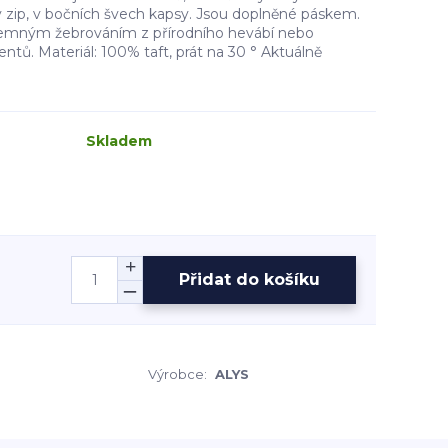
ý zip, v bočních švech kapsy. Jsou doplněné páskem.
s jemným žebrováním z přírodního hevábí nebo
tů. Materiál: 100% taft, prát na 30 ° Aktuálně
Skladem
Přidat do košíku
Výrobce:
ALYS