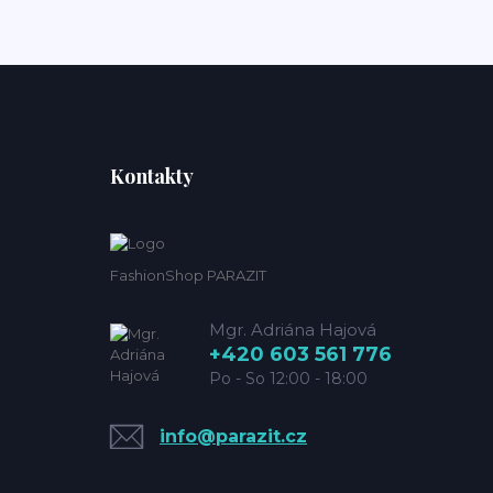
Kontakty
FashionShop PARAZIT
Mgr. Adriána Hajová
+420 603 561 776
Po - So 12:00 - 18:00
info@parazit.cz