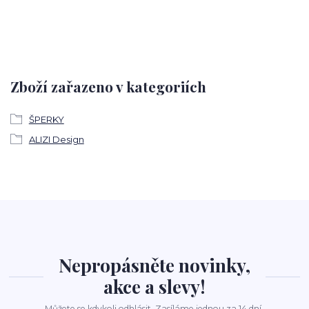
Zboží zařazeno v kategoriích
ŠPERKY
ALIZI Design
Nepropásněte novinky,
akce a slevy!
Můžete se kdykoli odhlásit. Zasíláme jednou za 14 dní.