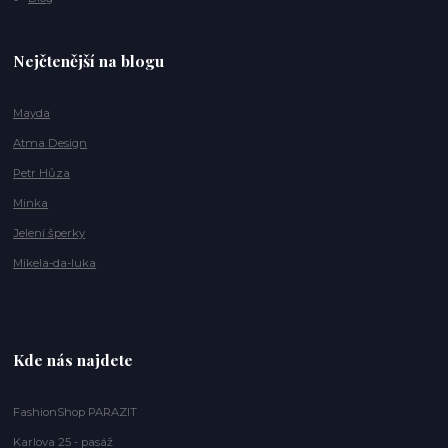
Nejčtenější na blogu
Mayda
Atma Design
Petr Hůza
Minka
Jelení šperky
Mikela-da-luka
Kde nás najdete
FashionShop PARAZIT
Karlova 25 - pasáž