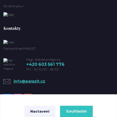
110 00 Praha 1
Kontakty
FashionShop PARAZIT
Mgr. Adriána Hajová
+420 603 561 776
Po - So 12:00 - 18:00
info@parazit.cz
Souhlasím
Nastavení