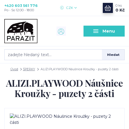
+420 603 561 776
0
ks
CZK
0 Kč
Po - So 12:00 - 18:00
Menu
Hledat
Úvod
ŠPERKY
ALIZI.PLAYWOOD Náušnice Kroužky - puzety 2 části
ALIZI.PLAYWOOD Náušnice
Kroužky - puzety 2 části