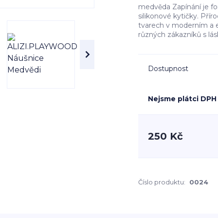
medvěda Zapínání je fo
silikonové kytičky. Pří
tvarech v moderním a e
různých zákazníků s lásk
Dostupnost
Nejsme plátci DPH
250 Kč
Číslo produktu:
0024