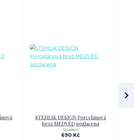
ánová
STEHLIK DESIGN Porcelánová
VAN
á
brož MEDVĚD pozlacená
Skladem
690 Kč