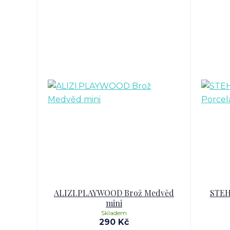
ALIZI.PLAYWOOD Brož Medvěd
STEH
mini
Skladem
290 Kč