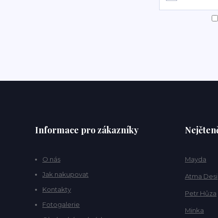
Informace pro zákazníky
Nejčteně
O nás
Mayda
Jak nakupovat
Atma Des
Kontakty
Petr Hůza
Fotogalerie
Minka