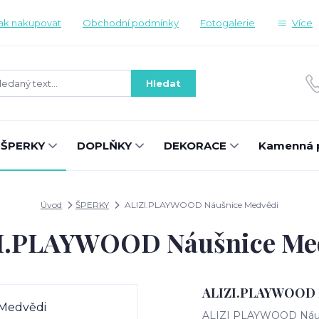
ak nakupovat
Obchodní podmínky
Fotogalerie
Více
Hledat
ŠPERKY
DOPLŇKY
DEKORACE
Kamenná 
Úvod
ŠPERKY
ALIZI.PLAYWOOD Náušnice Medvědi
I.PLAYWOOD Náušnice Me
ALIZI.PLAYWOOD E
ALIZI PLAYWOOD Náušni