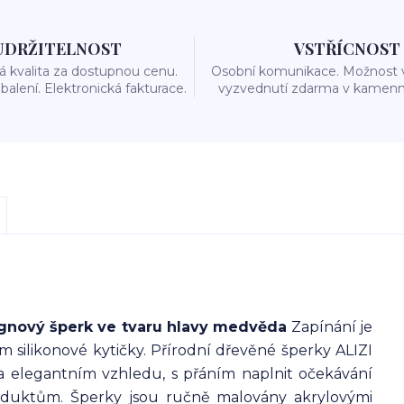
UDRŽITELNOST
VSTŘÍCNOST
 kvalita za dostupnou cenu.
Osobní komunikace. Možnost 
balení. Elektronická fakturace.
vyzvednutí zdarma v kamenn
gnový šperk ve tvaru hlavy medvěda
Zapínání je
 silikonové kytičky. Přírodní dřevěné šperky ALIZI
a elegantním vzhledu, s přáním naplnit očekávání
oduktům. Šperky jsou ručně malovány akrylovými