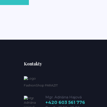
Kontakty
FashionShop PARAZIT
Mgr. Adriána Hajová
+420 603 561 776