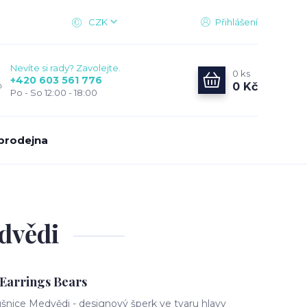
CZK
Přihlášení
Nevíte si rady? Zavolejte.
0
ks
+420 603 561 776
0 Kč
Po - So 12:00 - 18:00
prodejna
dvědi
arrings Bears
ce Medvědi - designový šperk ve tvaru hlavy