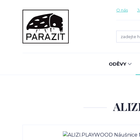
O nás
J
ODĚVY
ALIZ