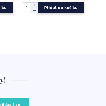
šíku
Přidat do košíku
y!
řihlásit se