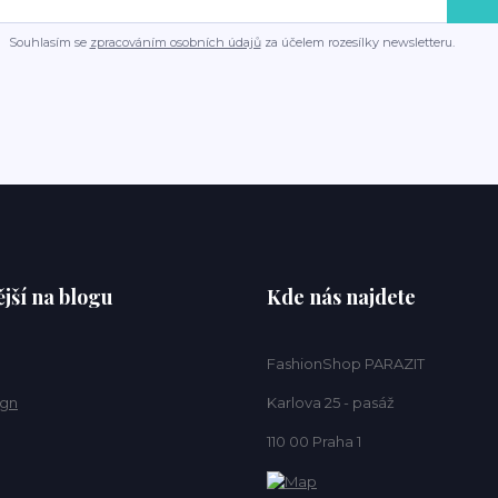
Souhlasím se
zpracováním osobních údajů
za účelem rozesílky newsletteru.
jší na blogu
Kde nás najdete
FashionShop PARAZIT
ign
Karlova 25 - pasáž
110 00 Praha 1